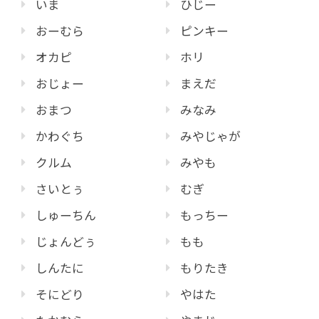
いま
ひじー
おーむら
ピンキー
オカピ
ホリ
おじょー
まえだ
おまつ
みなみ
かわぐち
みやじゃが
クルム
みやも
さいとぅ
むぎ
しゅーちん
もっちー
じょんどぅ
もも
しんたに
もりたき
そにどり
やはた