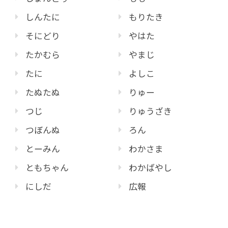
しんたに
もりたき
そにどり
やはた
たかむら
やまじ
たに
よしこ
たぬたぬ
りゅー
つじ
りゅうざき
つぼんぬ
ろん
とーみん
わかさま
ともちゃん
わかばやし
にしだ
広報