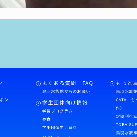
ン
よくある質問 FAQ
もっと
鳥羽水族館からのお願い
鳥羽水族館
ポン
CATV「
学生団体向け情報
作）
学習プログラム
様
定期刊行
昼食
TOBA SU
学生団体向け資料
鳥羽水族