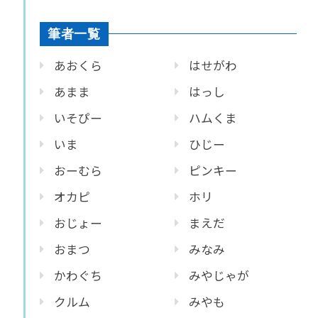
筆者一覧
あおくら
はせがわ
あまま
はっし
いそぴー
ハムくま
いま
ひじー
おーむら
ピンキー
オカピ
ホリ
おじょー
まえだ
おまつ
みなみ
かわぐち
みやじゃが
クルム
みやも