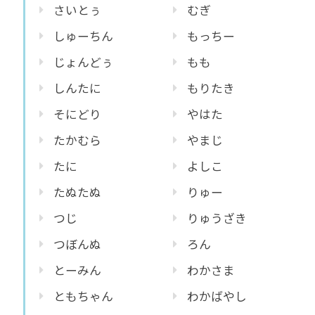
さいとぅ
むぎ
しゅーちん
もっちー
じょんどぅ
もも
しんたに
もりたき
そにどり
やはた
たかむら
やまじ
たに
よしこ
たぬたぬ
りゅー
つじ
りゅうざき
つぼんぬ
ろん
とーみん
わかさま
ともちゃん
わかばやし