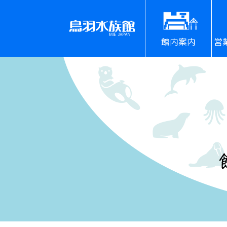
館内案内
営