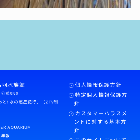
鳥羽水族館
個人情報保護方針
公式SNS
特定個人情報保護方
もっと! 水の惑星紀行」（ZTV制
針
カスタマーハラスメ
誌
ントに対する基本方
PER AQUARIUM
針
館年報