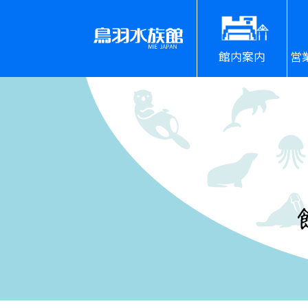
館内案内
営