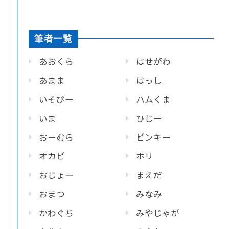
筆者一覧
あおくら
はせがわ
あまま
はっし
いそぴー
ハムくま
いま
ひじー
おーむら
ピンキー
オカピ
ホリ
おじょー
まえだ
おまつ
みなみ
かわぐち
みやじゃが