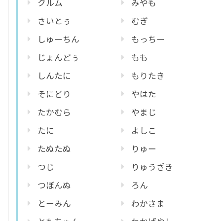
クルム
みやも
さいとぅ
むぎ
しゅーちん
もっちー
じょんどぅ
もも
しんたに
もりたき
そにどり
やはた
たかむら
やまじ
たに
よしこ
たぬたぬ
りゅー
つじ
りゅうざき
つぼんぬ
ろん
とーみん
わかさま