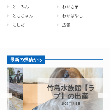
とーみん
わかさま
ともちゃん
わかばやし
にしだ
広報
最新の投稿から
竹島水族館【ラ
ブ】の出産
2026年8月3日