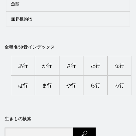
魚類
無脊椎動物
全種名50音インデックス
あ行
か行
さ行
た行
な行
は行
ま行
や行
ら行
わ行
生きもの検索