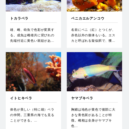
トカラベラ
ベニカエルアンコウ
雄、雌、幼魚で色彩が変異す
名前にベニ（紅）とつくが、
る。成魚は雌雄共に背びれの
赤色以外の個体もいる。エス
先端付近に黄色い斑紋があ…
カと呼ばれる疑似餌で、獲…
イトヒキベラ
ヤマブキベラ
体色が美しい（特に雄）ベラ
胸鰭は地色が黄色で後部に大
の仲間。三重県の海でも見る
きな青色斑があることが特
ことができる。…
徴。雌相は全身がヤマブキ
色…