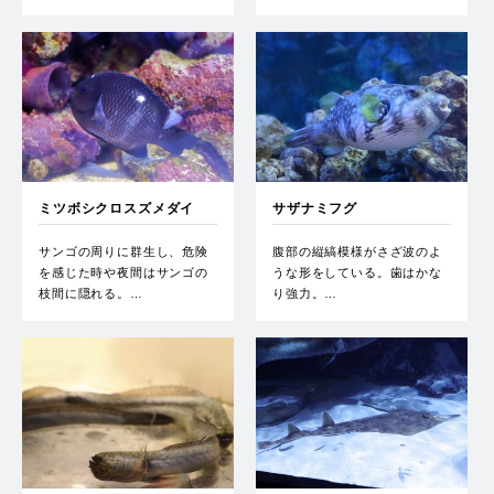
ミツボシクロスズメダイ
サザナミフグ
サンゴの周りに群生し、危険
腹部の縦縞模様がさざ波のよ
を感じた時や夜間はサンゴの
うな形をしている。歯はかな
枝間に隠れる。…
り強力。…