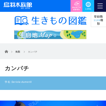
登録数
種
1128
類
ホーム
魚類
カンパチ
カンパチ
学名:
Seriola dumerili