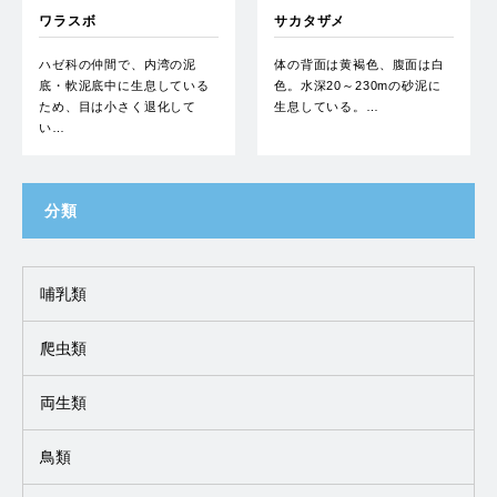
ワラスボ
サカタザメ
ハゼ科の仲間で、内湾の泥
体の背面は黄褐色、腹面は白
底・軟泥底中に生息している
色。水深20～230mの砂泥に
ため、目は小さく退化して
生息している。…
い…
分類
哺乳類
爬虫類
両生類
鳥類