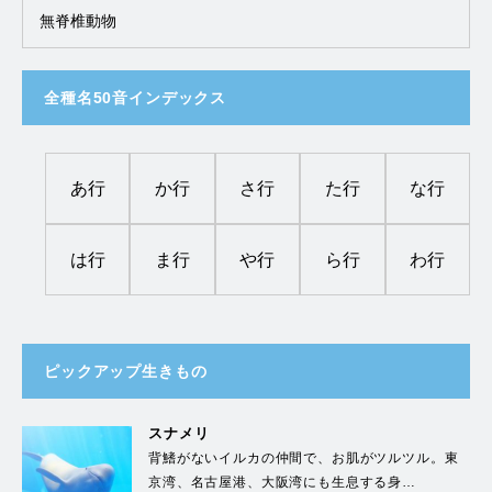
無脊椎動物
全種名50音インデックス
あ行
か行
さ行
た行
な行
は行
ま行
や行
ら行
わ行
ピックアップ生きもの
スナメリ
背鰭がないイルカの仲間で、お肌がツルツル。東
京湾、名古屋港、大阪湾にも生息する身…