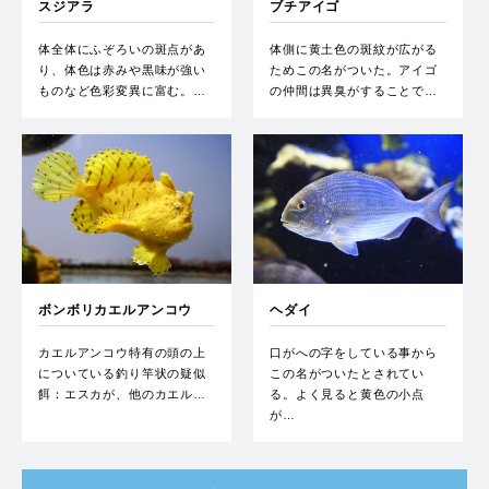
スジアラ
ブチアイゴ
体全体にふぞろいの斑点があ
体側に黄土色の斑紋が広がる
り、体色は赤みや黒味が強い
ためこの名がついた。アイゴ
ものなど色彩変異に富む。…
の仲間は異臭がすることで…
ボンボリカエルアンコウ
ヘダイ
カエルアンコウ特有の頭の上
口がへの字をしている事から
についている釣り竿状の疑似
この名がついたとされてい
餌：エスカが、他のカエル…
る。よく見ると黄色の小点
が…