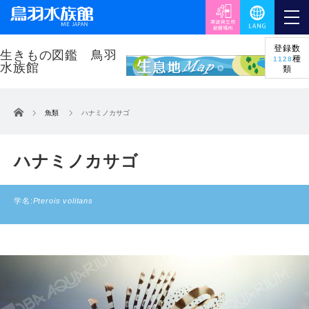
登録数
種
1128
類
ホーム
魚類
ハナミノカサゴ
ハナミノカサゴ
学名:
Pterois volitans