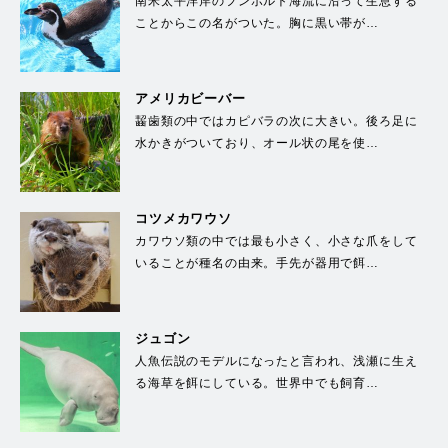
南米太平洋岸のフンボルト海流に沿って生息する
ことからこの名がついた。胸に黒い帯が…
アメリカビーバー
齧歯類の中ではカピバラの次に大きい。後ろ足に
水かきがついており、オール状の尾を使…
コツメカワウソ
カワウソ類の中では最も小さく、小さな爪をして
いることが種名の由来。手先が器用で餌…
ジュゴン
人魚伝説のモデルになったと言われ、浅瀬に生え
る海草を餌にしている。世界中でも飼育…