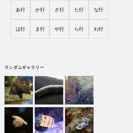
あ行
か行
さ行
た行
な行
は行
ま行
や行
ら行
わ行
ランダムギャラリー