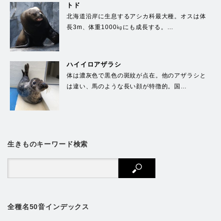
トド
北海道沿岸に生息するアシカ科最大種。オスは体
長3m、体重1000㎏にも成長する。…
ハイイロアザラシ
体は濃灰色で黒色の斑紋が点在。他のアザラシと
は違い、馬のような長い顔が特徴的。国…
生きものキーワード検索
全種名50音インデックス