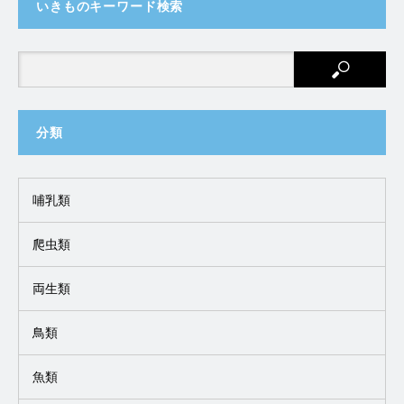
いきものキーワード検索
分類
哺乳類
爬虫類
両生類
鳥類
魚類