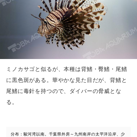
ミノカサゴと似るが、本種は背鰭・臀鰭・尾鰭
に黒色斑がある。華やかな見た目だが、背鰭と
尾鰭に毒針を持つので、ダイバーの脅威とな
る。
分布：駿河湾以南。千葉県外房～九州南岸の太平洋沿岸、少