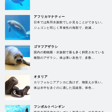
アフリカマナティー
日本では鳥羽水族館でしか見ることができない。
ジュゴンと同じく草食性の海獣で、絶滅…
ゴマフアザラシ
国内の動物園・水族館で最も多く飼育されている
種類のアザラシ。体は薄い灰色で、多数…
オタリア
カリフォルニアアシカに負けず、物覚えが良い。
体は水中を泳ぐのに適した流線形。体色…
フンボルトペンギン