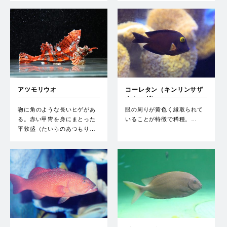
アツモリウオ
コーレタン（キンリンサザ
ナミハギ）
吻に角のような長いヒゲがあ
眼の周りが黄色く縁取られて
る。赤い甲冑を身にまとった
いることが特徴で稀種。…
平敦盛（たいらのあつもり…