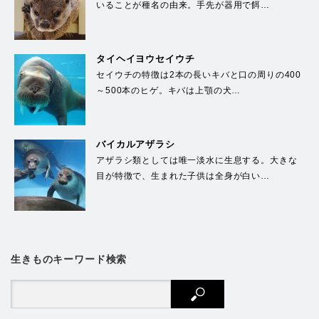
いることが種名の由来。手先が器用で餌…
タイヘイヨウセイウチ
セイウチの特徴は2本の長いキバと口の周りの400
～500本のヒゲ。キバは上顎の犬…
バイカルアザラシ
アザラシ類としては唯一淡水に生息する。大きな
目が特徴で、生まれた子供は全身が白い…
生きものキーワード検索