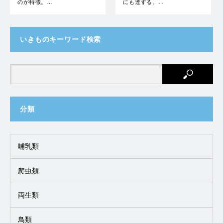
のが特徴。…
にも達する。…
いきものキーワード検索
分類
哺乳類
爬虫類
両生類
鳥類