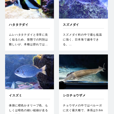
ハタタテダイ
スズメダイ
ムレハタタテダイと非常に良
スズメダイ科の中で最も低温
く似るため、形態での判別は
に強く、日本海で越冬でき
難しいが、本種は群れでは…
る。…
イスズミ
シロチョウザメ
体側に橙色かオリーブ色、も
チョウザメの中ではベルーガ
しくは暗色の細い縦線が走る
に次ぐ最大種で、体長は3.6m