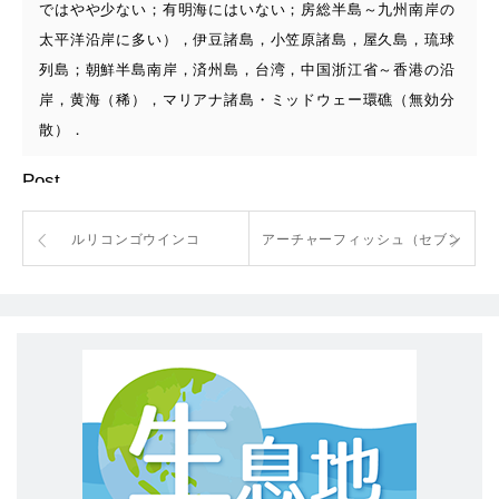
ではやや少ない；有明海にはいない；房総半島～九州南岸の
太平洋沿岸に多い），伊豆諸島，小笠原諸島，屋久島，琉球
列島；朝鮮半島南岸，済州島，台湾，中国浙江省～香港の沿
岸，黄海（稀），マリアナ諸島・ミッドウェー環礁（無効分
散）．
Post
ルリコンゴウインコ
アーチャーフィッシュ（セブン
スポット）