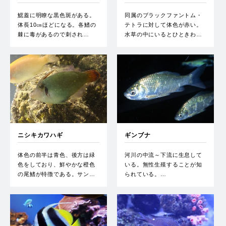
鰓蓋に明瞭な黒色斑がある。
同属のブラックファントム・
体長10㎝ほどになる。各鰭の
テトラに対して体色が赤い。
棘に毒があるので刺され…
水草の中にいるとひときわ…
ニシキカワハギ
ギンブナ
体色の前半は青色、後方は緑
河川の中流～下流に生息して
色をしており、鮮やかな橙色
いる。無性生殖することが知
の尾鰭が特徴である。サン…
られている。…