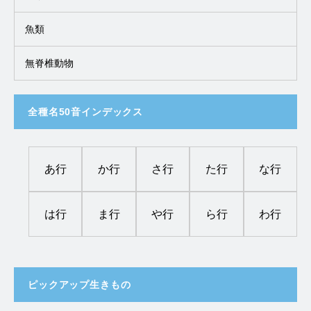
魚類
無脊椎動物
全種名50音インデックス
あ行
か行
さ行
た行
な行
は行
ま行
や行
ら行
わ行
ピックアップ生きもの