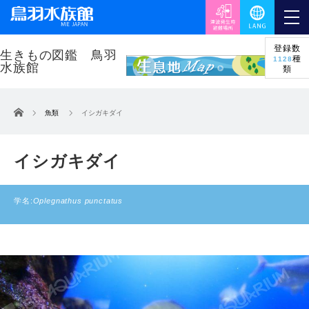
登録数
種
1128
類
ホーム
魚類
イシガキダイ
イシガキダイ
学名:
Oplegnathus punctatus