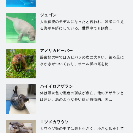
ジュゴン
人魚伝説のモデルになったと言われ、浅瀬に生え
る海草を餌にしている。世界中でも飼育…
アメリカビーバー
齧歯類の中ではカピバラの次に大きい。後ろ足に
水かきがついており、オール状の尾を使…
ハイイロアザラシ
体は濃灰色で黒色の斑紋が点在。他のアザラシと
は違い、馬のような長い顔が特徴的。国…
コツメカワウソ
カワウソ類の中では最も小さく、小さな爪をして