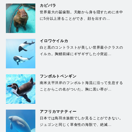
カピバラ
世界最大の齧歯類。天敵から身を隠すために水中
に5分以上潜ることができ、顔を出すの…
イロワケイルカ
白と黒のコントラストが美しい世界最小クラスの
イルカ。胸鰭前縁にギザギザした小突起…
フンボルトペンギン
南米太平洋岸のフンボルト海流に沿って生息する
ことからこの名がついた。胸に黒い帯が…
アフリカマナティー
日本では鳥羽水族館でしか見ることができない。
ジュゴンと同じく草食性の海獣で、絶滅…