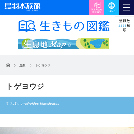
登録数
種
1128
類
ホーム
魚類
トゲヨウジ
トゲヨウジ
学名:
Syngnathoides biaculeatus