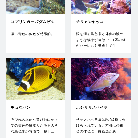
スプリンガーズダムゼル
チリメンヤッコ
濃い青色の体色が特徴的。…
眼を通る黒色帯と体側の波の
ような模様が特徴で、1匹の雄
がハーレムを形成して生…
チョウハン
ホシササノハベラ
胸びれの上から背びれにかけ
ササノハベラ属は現在2種に分
ての黄色の縁取りがある大き
けらられている。本種は茶褐
な黒色帯が特徴で、数十匹…
色の体色に、白色斑があ…