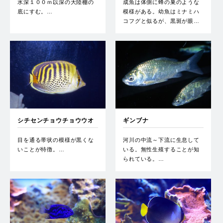
水深１００ｍ以深の大陸棚の
成魚は体側に蜂の巣のような
底にすむ。…
模様がある。幼魚はミナミハ
コフグと似るが、黒斑が眼…
シチセンチョウチョウウオ
ギンブナ
目を通る帯状の模様が黒くな
河川の中流～下流に生息して
いことが特徴。…
いる。無性生殖することが知
られている。…