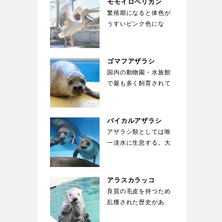
モモイロペリカン
繁殖期になると体色が
うすいピンク色にな
る。ペリカンの中では
大型種で翼を広げると
2…
ゴマフアザラシ
国内の動物園・水族館
で最も多く飼育されて
いる種類のアザラシ。
体は薄い灰色で、多
数…
バイカルアザラシ
アザラシ類としては唯
一淡水に生息する。大
きな目が特徴で、生ま
れた子供は全身が白
い…
アラスカラッコ
良質の毛皮を持つため
乱獲された歴史があ
る。海面で仰向けにな