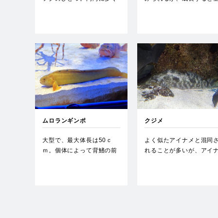
見られ、よく砂中に潜る。
体的に体色は赤くなる。
汽水…
礁や…
ムロランギンポ
クジメ
大型で、最大体長は50ｃ
よく似たアイナメと混同
ｍ。個体によって背鰭の前
れることが多いが、アイ
部に2～3個の暗色斑紋があ
メほど大きくならないこ
る…
や目…