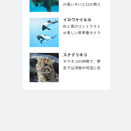
の長いキバと口の周り
の400～500本のヒ
ゲ。キバは上顎の犬…
イロワケイルカ
白と黒のコントラスト
が美しい世界最小クラ
スのイルカ。胸鰭前縁
にギザギザした小突
起…
スナドリネコ
ヤマネコの仲間で、野
生では沼地や河辺に生
息している。前足の指
の間には、水かきの
様…