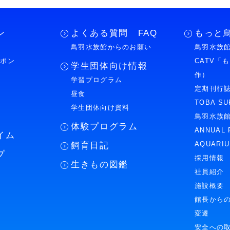
ン
よくある質問 FAQ
もっと
鳥羽水族館からのお願い
鳥羽水族館
ーポン
CATV「
学生団体向け情報
作）
学習プログラム
様
定期刊行
昼食
TOBA SU
学生団体向け資料
鳥羽水族
体験プログラム
ANNUAL 
イム
AQUARI
飼育日記
プ
採用情報
生きもの図鑑
社員紹介
施設概要
館長から
変遷
安全への