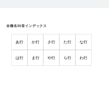
全種名50音インデックス
あ行
か行
さ行
た行
な行
は行
ま行
や行
ら行
わ行