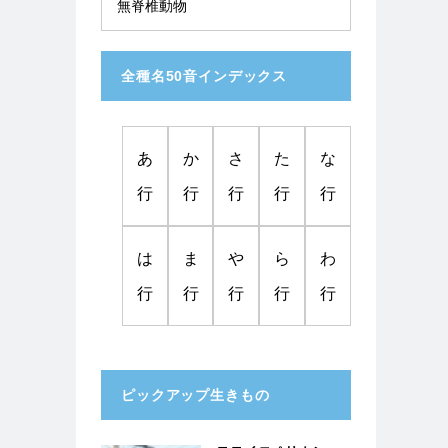
無脊椎動物
全種名50音インデックス
あ
か
さ
た
な
行
行
行
行
行
は
ま
や
ら
わ
行
行
行
行
行
ピックアップ生きもの