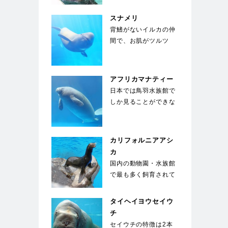
り、お腹の上に置いた
石…
スナメリ
背鰭がないイルカの仲
間で、お肌がツルツ
ル。東京湾、名古屋
港、大阪湾にも生息す
る身…
アフリカマナティー
日本では鳥羽水族館で
しか見ることができな
い。ジュゴンと同じく
草食性の海獣で、絶
滅…
カリフォルニアアシ
カ
国内の動物園・水族館
で最も多く飼育されて
いる種類のアシカ。運
動能力が高く俊敏な
タイヘイヨウセイウ
動…
チ
セイウチの特徴は2本