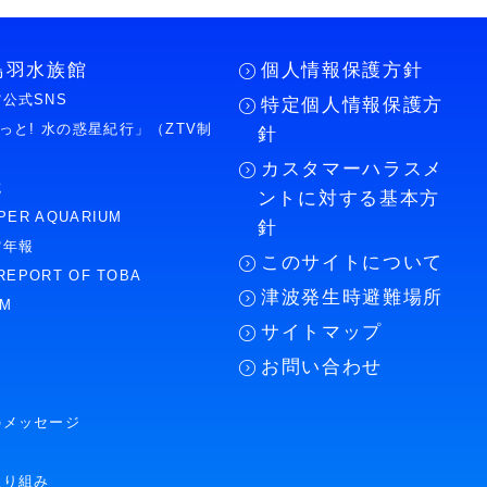
鳥羽水族館
個人情報保護方針
公式SNS
特定個人情報保護方
もっと! 水の惑星紀行」（ZTV制
針
カスタマーハラスメ
誌
ントに対する基本方
PER AQUARIUM
針
館年報
このサイトについて
REPORT OF TOBA
津波発生時避難場所
UM
サイトマップ
お問い合わせ
のメッセージ
取り組み