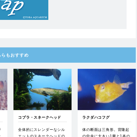
ちらもおすすめ
コブラ・スネークヘッド
ラクダハコフグ
が
全体的にスレンダーなシル
体の断面は三角形。背隆起
全
エットのスネークヘッドの
の中央に大きい1棘と1本の