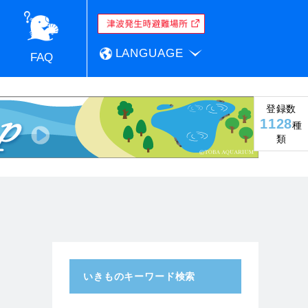
LANGUAGE
FAQ
登録数
1128
種
類
いきものキーワード検索