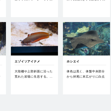
岩
一種。尾ビレ上部に目立つ
眼上棘がある。…
眼状…
エゾイソアイナメ
ホシエイ
さ
大陸棚や上部斜面に沿った
体色は黒く、体盤中央部分
ナ
荒れた岩場に生息する。…
から掉尾に末広がりに白点
と
が破線状に並ぶ。そのこと
が和…