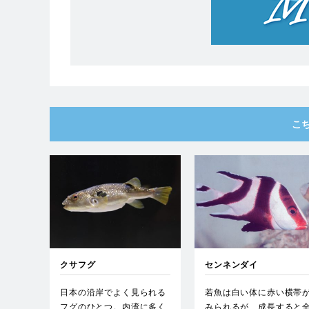
こ
クサフグ
センネンダイ
日本の沿岸でよく見られる
若魚は白い体に赤い横帯
フグのひとつ。内湾に多く
みられるが、成長すると