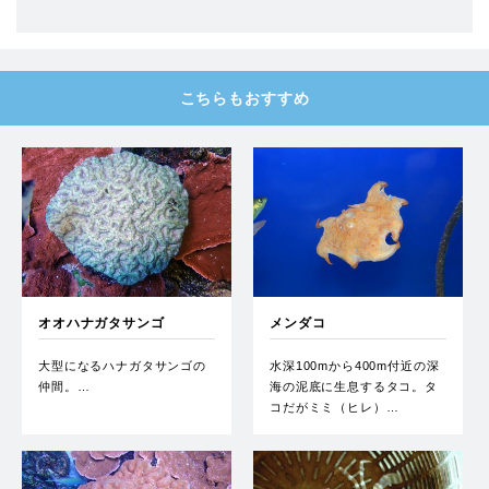
こちらもおすすめ
オオハナガタサンゴ
メンダコ
大型になるハナガタサンゴの
水深100mから400m付近の深
仲間。…
海の泥底に生息するタコ。タ
コだがミミ（ヒレ）…