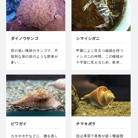
ダイノウサンゴ
シマイシガニ
背の低い塊状のサンゴで、不
甲羅によく目立つ縦縞を持つ
規則な形の岩のような群体が
イシガニの仲間。この模様が
多い。…
十字架に見えるため、欧米…
ビワガイ
チマキボラ
カキやホヤなどに、吻を差し
殻は薄質で肩角が鋭く螺旋階