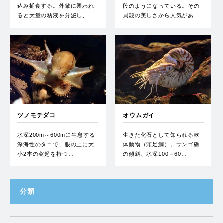
込み捕食する。外敵に襲われ
段のようになっている。その
ると大量の粘液を分泌し、…
貝殻の美しさから人気があ…
ツノモチダコ
オウムガイ
水深200m～600mに生息する
生きた化石として知られる軟
深海性のタコで、眼の上に大
体動物（頭足綱）。サンゴ礁
小2本の突起を持つ…
の傾斜、水深100－60…
分類