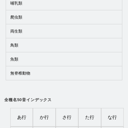
哺乳類
爬虫類
両生類
鳥類
魚類
無脊椎動物
全種名50音インデックス
あ行
か行
さ行
た行
な行