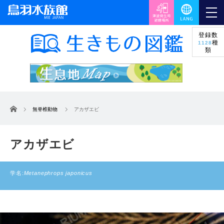
登録数
種
1128
類
ホーム
無脊椎動物
アカザエビ
アカザエビ
学名:
Metanephrops japonicus