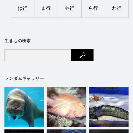
は行
ま行
や行
ら行
わ行
生きもの検索
ランダムギャラリー