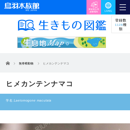
登録数
種
1128
類
ホーム
無脊椎動物
ヒメカンテンナマコ
ヒメカンテンナマコ
学名:
Laetomogone maculata