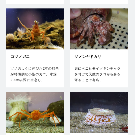
コツノガニ
ソメンヤドカリ
ツノのように伸びた2本の額角
貝にベニヒモイソギンチャク
が特徴的な小型のカニ。水深
を付けて天敵のタコから身を
200m以深に生息し、…
守ることで有名。…