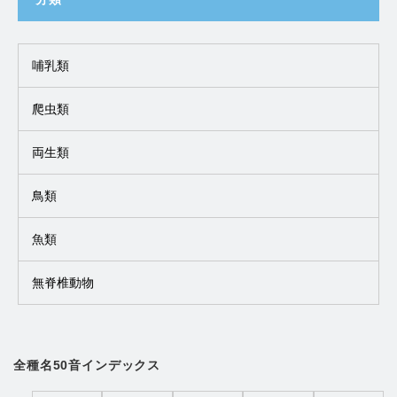
哺乳類
爬虫類
両生類
鳥類
魚類
無脊椎動物
全種名50音インデックス