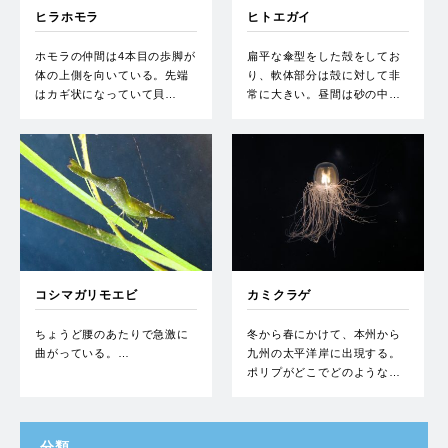
ヒラホモラ
ヒトエガイ
ホモラの仲間は4本目の歩脚が
扁平な傘型をした殻をしてお
体の上側を向いている。先端
り、軟体部分は殻に対して非
はカギ状になっていて貝…
常に大きい。昼間は砂の中…
コシマガリモエビ
カミクラゲ
ちょうど腰のあたりで急激に
冬から春にかけて、本州から
曲がっている。…
九州の太平洋岸に出現する。
ポリプがどこでどのような…
分類