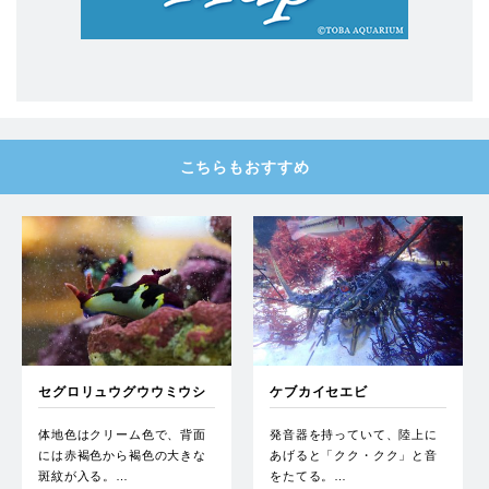
こちらもおすすめ
セグロリュウグウウミウシ
ケブカイセエビ
体地色はクリーム色で、背面
発音器を持っていて、陸上に
には赤褐色から褐色の大きな
あげると「クク・クク」と音
斑紋が入る。…
をたてる。…