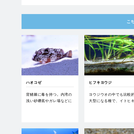
こ
ハオコゼ
ヒフキヨウジ
背鰭棘に毒を持つ。内湾の
ヨウジウオの中でも比較
浅い砂礫底やガレ場などに
大型になる種で、イトヒ
いるが、小型で見つけづら
ヨウジやワカヨウジと似
いた…
が、…