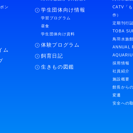
ーポン
CATV「
学生団体向け情報
作）
学習プログラム
様
定期刊行
昼食
TOBA SU
学生団体向け資料
鳥羽水族
体験プログラム
ANNUAL 
イム
AQUARI
飼育日記
プ
採用情報
生きもの図鑑
社員紹介
施設概要
館長から
変遷
安全への