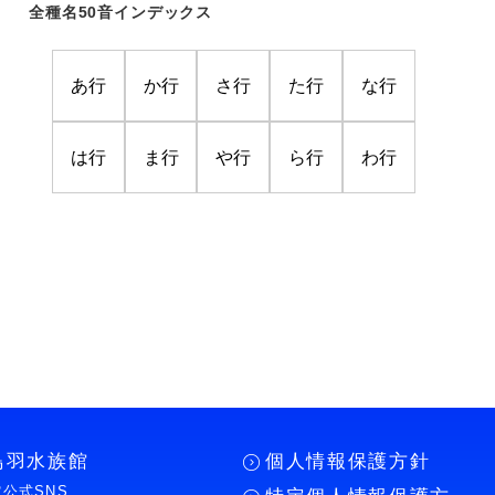
全種名50音インデックス
あ行
か行
さ行
た行
な行
は行
ま行
や行
ら行
わ行
鳥羽水族館
個人情報保護方針
公式SNS