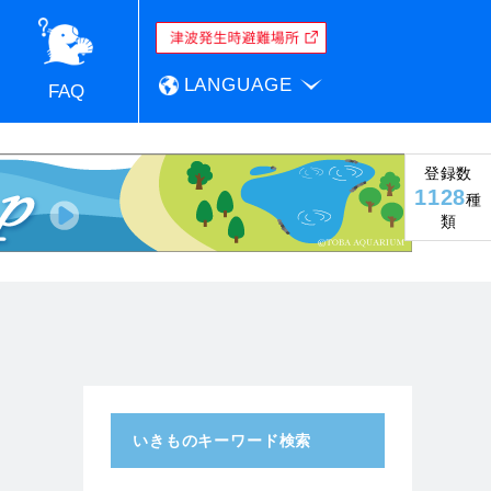
LANGUAGE
FAQ
登録数
1128
種
類
いきものキーワード検索