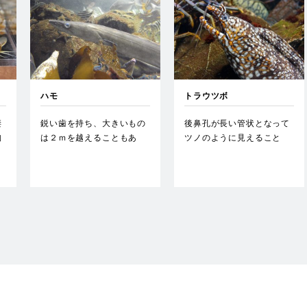
ハモ
トラウツボ
棲
鋭い歯を持ち、大きいもの
後鼻孔が長い管状となって
胸
は２ｍを越えることもあ
ツノのように見えること
条
る。京料理には欠かせない
と、体が名前の通り、トラ
高級食…
模様に…