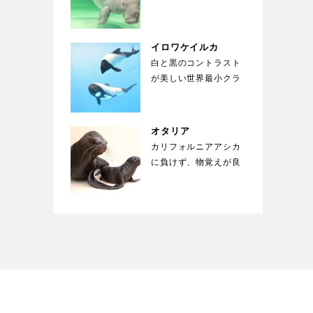
生える海草を餌にして
いる。世界中でも飼
育…
イロワケイルカ
白と黒のコントラスト
が美しい世界最小クラ
スのイルカ。胸鰭前縁
にギザギザした小突
起…
オタリア
カリフォルニアアシカ
に負けず、物覚えが良
い。体は水中を泳ぐの
に適した流線形。体
色…