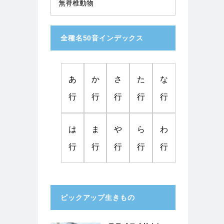
無脊椎動物
全種名50音インデックス
あ
か
さ
た
な
行
行
行
行
行
は
ま
や
ら
わ
行
行
行
行
行
ピックアップ生きもの