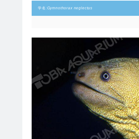
学名:
Gymnothorax neglectus