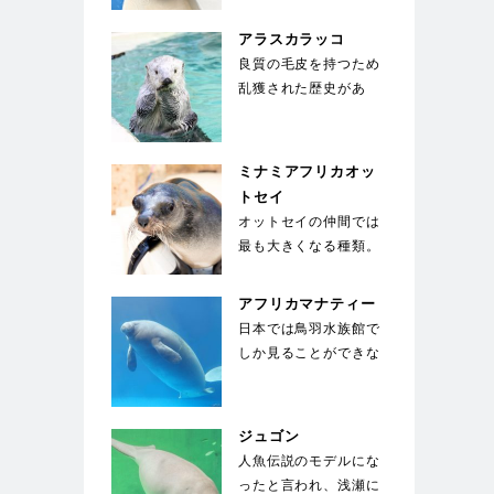
な長い顔が特徴的。
国…
アラスカラッコ
良質の毛皮を持つため
乱獲された歴史があ
る。海面で仰向けにな
り、お腹の上に置いた
石…
ミナミアフリカオッ
トセイ
オットセイの仲間では
最も大きくなる種類。
体を覆う剛毛の下には
綿毛のような下毛が
アフリカマナティー
密…
日本では鳥羽水族館で
しか見ることができな
い。ジュゴンと同じく
草食性の海獣で、絶
滅…
ジュゴン
人魚伝説のモデルにな
ったと言われ、浅瀬に