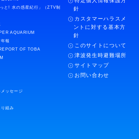
特定個人情報保護方
もっと! 水の惑星紀行」（ZTV制
針
カスタマーハラスメ
誌
ントに対する基本方
PER AQUARIUM
針
館年報
このサイトについて
REPORT OF TOBA
津波発生時避難場所
UM
サイトマップ
お問い合わせ
のメッセージ
取り組み