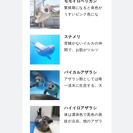
モモイロペリカン
繁殖期になると体色が
うすいピンク色にな
る。ペリカンの中では
大型種で翼を広げると
2…
スナメリ
背鰭がないイルカの仲
間で、お肌がツルツ
ル。東京湾、名古屋
港、大阪湾にも生息す
る身…
バイカルアザラシ
アザラシ類としては唯
一淡水に生息する。大
きな目が特徴で、生ま
れた子供は全身が白
い…
ハイイロアザラシ
体は濃灰色で黒色の斑
紋が点在。他のアザラ
シとは違い、馬のよう