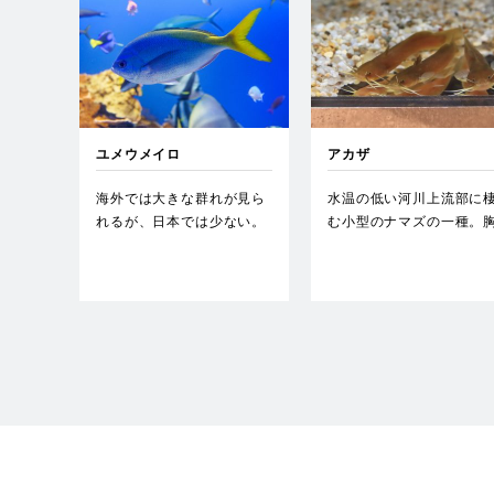
ユメウメイロ
アカザ
海外では大きな群れが見ら
水温の低い河川上流部に
れるが、日本では少ない。
む小型のナマズの一種。
…
鰭と背鰭に毒腺がある刺
を持…