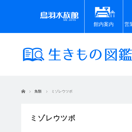
館内案内
営
ホーム
魚類
ミゾレウツボ
ミゾレウツボ