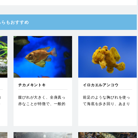
ちらもおすすめ
チカメキントキ
イロカエルアンコウ
的
腹びれが大きく、全身真っ
前足のような胸びれを使っ
キ
赤なことが特徴で、一般的
て海底を歩き回り、あまり
る
にはあまり流通しないが、
泳ぎ回らない魚。体色や模
とて…
様の…