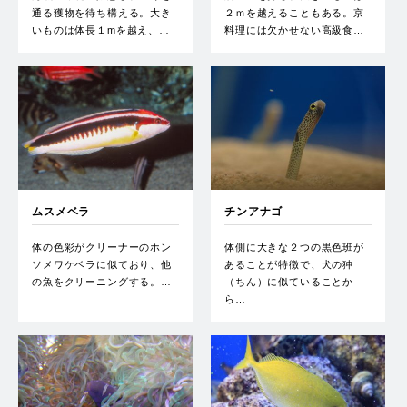
通る獲物を待ち構える。大き
２ｍを越えることもある。京
いものは体長１mを越え、…
料理には欠かせない高級食…
ムスメベラ
チンアナゴ
体の色彩がクリーナーのホン
体側に大きな２つの黒色班が
ソメワケベラに似ており、他
あることが特徴で、犬の狆
の魚をクリーニングする。…
（ちん）に似ていることか
ら…