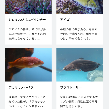
シロミスジ（スパインチー
アイゴ
クアネモネフィッシュ）
クマノミの仲間。頬に棘があ
各鰭の棘に毒がある。定置網
るのが特徴で、これが英名の
や釣りで捕獲され、刺身や煮
由来にもなっている。…
つけ、干物で食される。…
アカササノハベラ
ワラゴレーリー
以前は「ササノハベラ」とさ
全長100cm以上に成長するナ
れていた種が、『アカササノ
マズの仲間。気性は荒く同種
ハベラ』と『ホシササノハ…
間では激しく争う。…