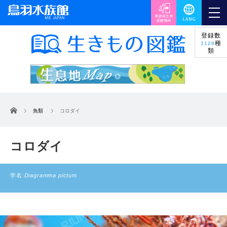
登録数
種
1128
類
ホーム
魚類
コロダイ
コロダイ
学名:
Diagramma pictum