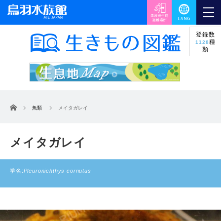
登録数
種
1128
類
ホーム
魚類
メイタガレイ
メイタガレイ
学名:
Pleuronichthys cornutus