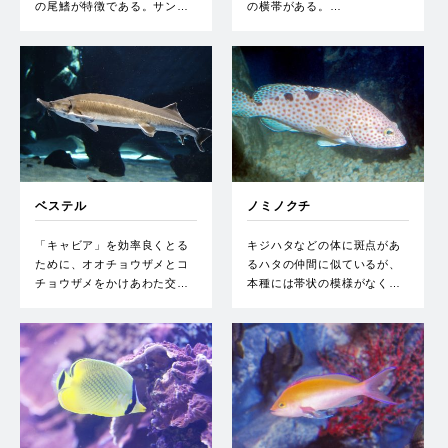
の尾鰭が特徴である。サン…
の横帯がある。…
ベステル
ノミノクチ
「キャビア」を効率良くとる
キジハタなどの体に斑点があ
ために、オオチョウザメとコ
るハタの仲間に似ているが、
チョウザメをかけあわた交…
本種には帯状の模様がなく…