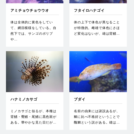
アミチョウチョウウオ
フタイロハナゴイ
体は全体的に黄色をしてい
体の上下で体色が異なること
て、網目模様をしている。自
が特徴的。雌雄で体色にさほ
然下では、サンゴのポリプ
ど変化はないが、雄は背鰭…
や…
ハナミノカサゴ
ブダイ
ミノカサゴと似るが、本種は
名前の由来には諸説あるが、
背鰭・臀鰭・尾鰭に黒色斑が
鯛に比べ不格好ということで
ある。華やかな見た目だが…
醜鯛という説がある。雄は…