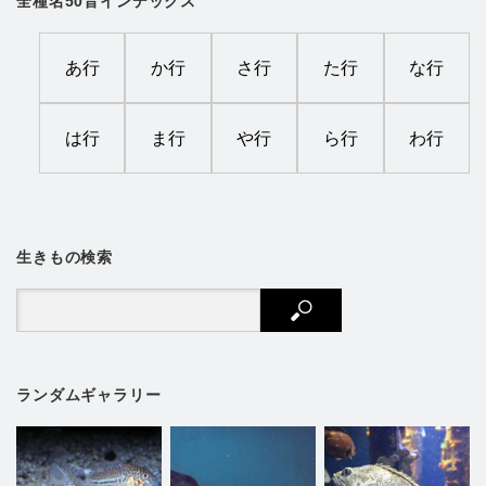
全種名50音インデックス
あ行
か行
さ行
た行
な行
は行
ま行
や行
ら行
わ行
生きもの検索
ランダムギャラリー