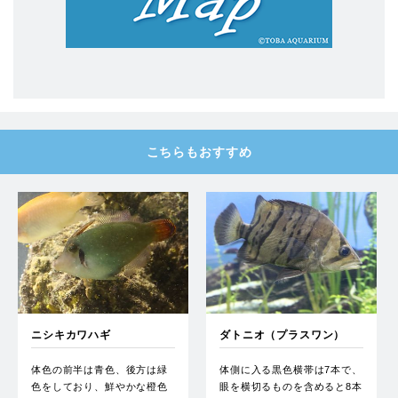
こちらもおすすめ
ニシキカワハギ
ダトニオ（プラスワン）
体色の前半は青色、後方は緑
体側に入る黒色横帯は7本で、
色をしており、鮮やかな橙色
眼を横切るものを含めると8本