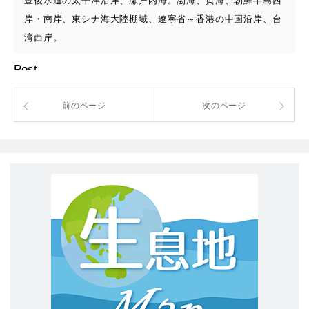
豊後水道の太平洋沿岸、瀬戸内海。渤海、黄海、朝鮮半島西
岸・南岸、東シナ海大陸棚域、遼寧省～香港の中国沿岸、台
湾西岸。
Post
前のページ
次のページ