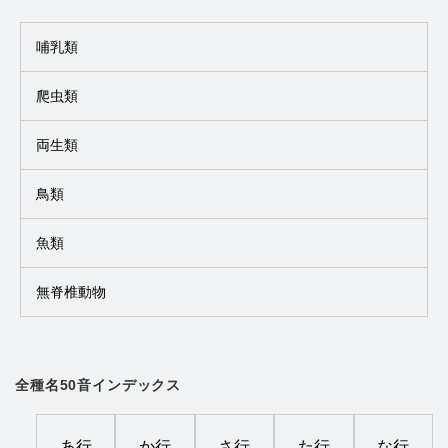
哺乳類
爬虫類
両生類
鳥類
魚類
無脊椎動物
全種名50音インデックス
あ行
か行
さ行
た行
な行