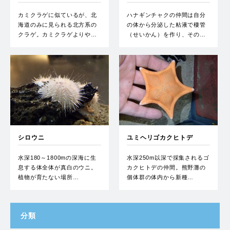
カミクラゲに似ているが、北
ハナギンチャクの仲間は自分
海道のみに見られる北方系の
の体から分泌した粘液で棲管
クラゲ。カミクラゲよりや…
（せいかん）を作り、その…
シロウニ
ユミヘリゴカクヒトデ
水深180～1800mの深海に生
水深250m以深で採集されるゴ
息する体全体が真白のウニ。
カクヒトデの仲間。熊野灘の
植物が育たない場所…
個体群の体内から新種…
分類