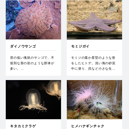
ダイノウサンゴ
モミジガイ
背の低い塊状のサンゴで、不
モミジの葉か星型のような形
規則な形の岩のような群体が
をしたヒトデ。浅い海の砂泥
多い。…
中に潜り、貝など小さな生…
キタカミクラゲ
ヒメハナギンチャク