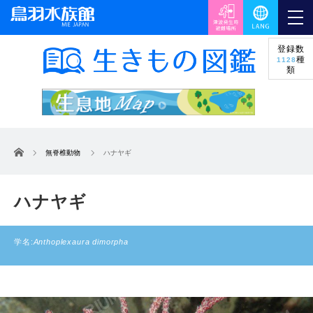
登録数
種
1128
類
ホーム
無脊椎動物
ハナヤギ
ハナヤギ
学名:
Anthoplexaura dimorpha