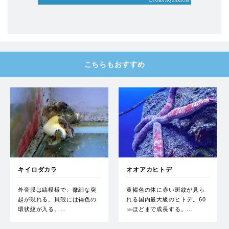
こちらもおすすめ
キイロダカラ
オオアカヒトデ
外套膜は縞模様で、微細な突
黄褐色の体に赤い斑紋が見ら
起が現れる。貝殻には褐色の
れる国内最大級のヒトデ。60
環状紋が入る。…
㎝ほどまで成長する。…