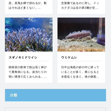
息。底曳き網で採れるが、数
交接腕であるのに対し、イッ
はそれほど多くない。…
カクダコは左の第3腕が交…
スギノキミドリイシ
ウミケムシ
樹枝状の群体で枝は長く伸び
日中は海底の砂の中に潜って
て鹿角状になる。波当たりの
いることが多く、夜になると
弱い環境で広くみられる。…
水面近くを泳ぐ。体の側面…
分類