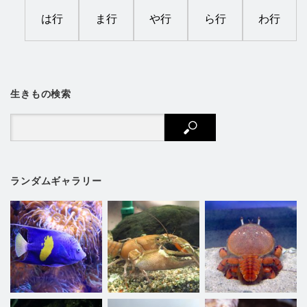
は行
ま行
や行
ら行
わ行
生きもの検索
ランダムギャラリー