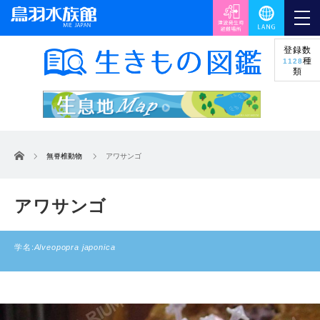
登録数
種
1128
類
ホーム
無脊椎動物
アワサンゴ
アワサンゴ
学名:
Alveopopra japonica