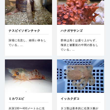
ナスビイソギンチャク
ハナガササンゴ
深場に生息し、細長い体をし
群体は高くは盛り上がらず、
ている。…
塊状と被覆状の中間の形をし
ている。…
ミカワエビ
イッカクダコ
水深100〜400メートルに生
タコ類は基本的に右第３腕が