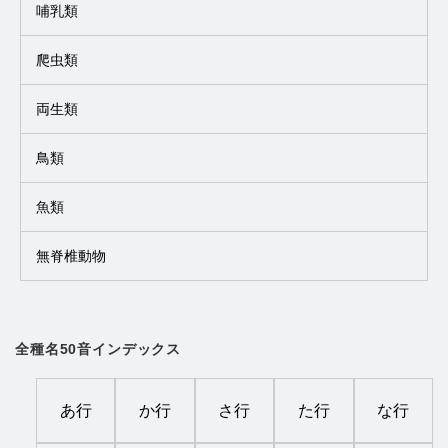
哺乳類
爬虫類
両生類
鳥類
魚類
無脊椎動物
全種名50音インデックス
あ行
か行
さ行
た行
な行