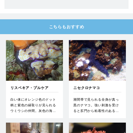
こちらもおすすめ
リスベキア・プルケア
ニセクロナマコ
白い体にオレンジ色のドット
潮間帯で見られる全身が真っ
柄と紫色の縁取りが見られる
黒のナマコ。強い刺激を受け
ウミウシの仲間。灰色の海…
ると肛門から粘着性のある…