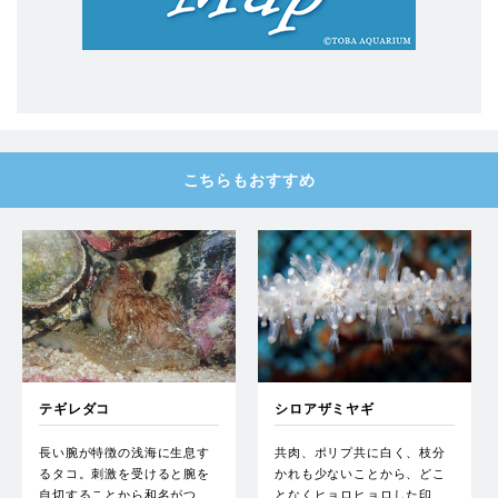
こちらもおすすめ
テギレダコ
シロアザミヤギ
長い腕が特徴の浅海に生息す
共肉、ポリプ共に白く、枝分
るタコ。刺激を受けると腕を
かれも少ないことから、どこ
自切することから和名がつ…
となくヒョロヒョロした印…