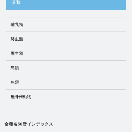
分類
哺乳類
爬虫類
両生類
鳥類
魚類
無脊椎動物
全種名50音インデックス