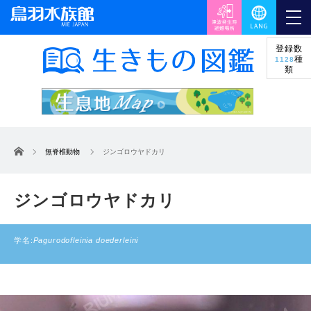
登録数
種
1128
類
ホーム
無脊椎動物
ジンゴロウヤドカリ
ジンゴロウヤドカリ
学名:
Pagurodofleinia doederleini