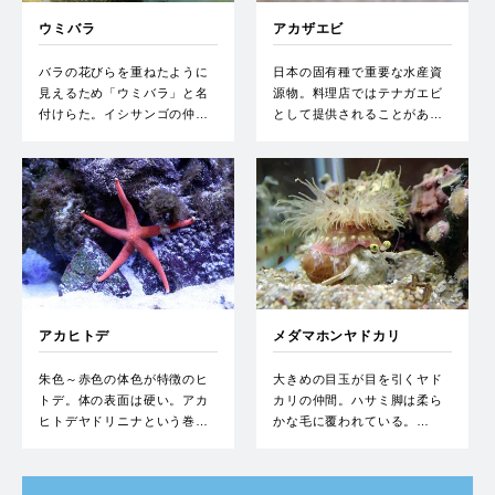
ウミバラ
アカザエビ
バラの花びらを重ねたように
日本の固有種で重要な水産資
見えるため「ウミバラ」と名
源物。料理店ではテナガエビ
付けらた。イシサンゴの仲…
として提供されることがあ…
アカヒトデ
メダマホンヤドカリ
朱色～赤色の体色が特徴のヒ
大きめの目玉が目を引くヤド
トデ。体の表面は硬い。アカ
カリの仲間。ハサミ脚は柔ら
ヒトデヤドリニナという巻…
かな毛に覆われている。…