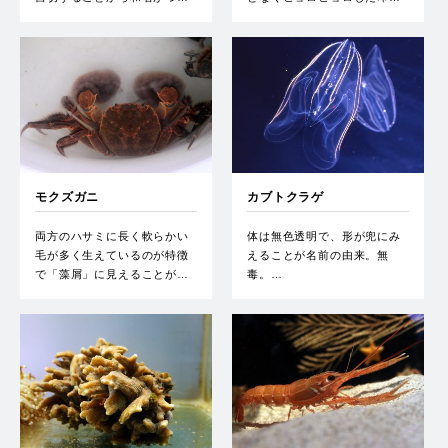
モクズガニ
カブトクラゲ
両方のハサミに長く軟らかい
体は無色透明で、形が兜にみ
毛が多く生えているのが特徴
えることが名前の由来。無
で「藻屑」に見えることが…
毒。…