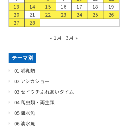
13
14
15
16
17
18
19
20
21
22
23
24
25
26
27
28
« 1月
3月 »
テーマ別
01 哺乳類
02 アシカショー
03 セイウチふれあいタイム
04 爬虫類・両生類
05 海水魚
06 淡水魚