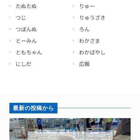
たぬたぬ
りゅー
つじ
りゅうざき
つぼんぬ
ろん
とーみん
わかさま
ともちゃん
わかばやし
にしだ
広報
最新の投稿から