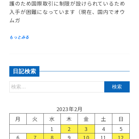
護のため国際取引に制限が設けられているため
入手が困難になっています（現在、国内でオウ
ムガ
日記検索
2023年2月
月
火
水
木
金
土
日
1
2
3
4
5
6
7
8
9
10
11
12