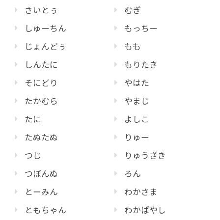
さいとぅ
むぎ
しゅーちん
もっちー
じょんどぅ
もも
しんたに
もりたき
そにどり
やはた
たかむら
やまじ
たに
よしこ
たぬたぬ
りゅー
つじ
りゅうざき
つぼんぬ
ろん
とーみん
わかさま
ともちゃん
わかばやし