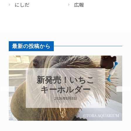
にしだ
広報
最新の投稿から
パラオオ
売！いちこ
ガイが交
ホルダー
いま
026年8月8日
2026年8月7