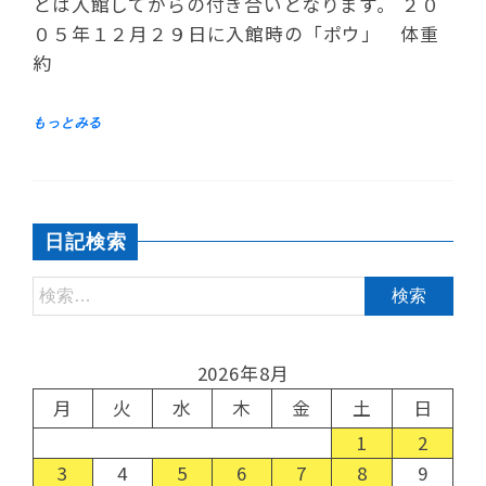
とは入館してからの付き合いとなります。 ２０
０５年１２月２９日に入館時の「ポウ」 体重
約
日記検索
2026年8月
月
火
水
木
金
土
日
1
2
3
4
5
6
7
8
9