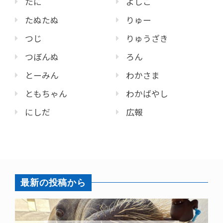
たに
よしこ
たぬたぬ
りゅー
つじ
りゅうざき
つぼんぬ
ろん
とーみん
わかさま
ともちゃん
わかばやし
にしだ
広報
最新の投稿から