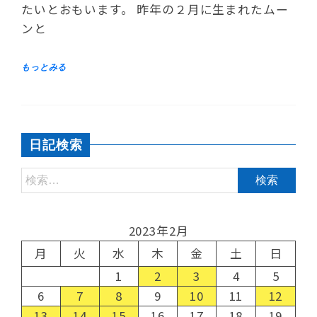
たいとおもいます。 昨年の２月に生まれたムー
ンと
日記検索
2023年2月
月
火
水
木
金
土
日
1
2
3
4
5
6
7
8
9
10
11
12
13
14
15
16
17
18
19