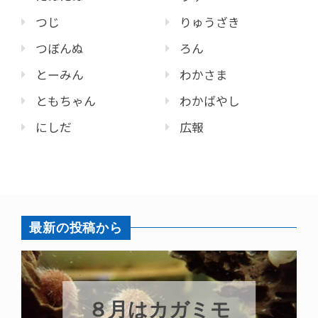
つじ
りゅうざき
つぼんぬ
ろん
とーみん
わかさま
ともちゃん
わかばやし
にしだ
広報
最新の投稿から
８月はカガミモ