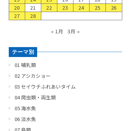
20
21
22
23
24
25
26
27
28
« 1月
3月 »
テーマ別
01 哺乳類
02 アシカショー
03 セイウチふれあいタイム
04 爬虫類・両生類
05 海水魚
06 淡水魚
07 鳥類