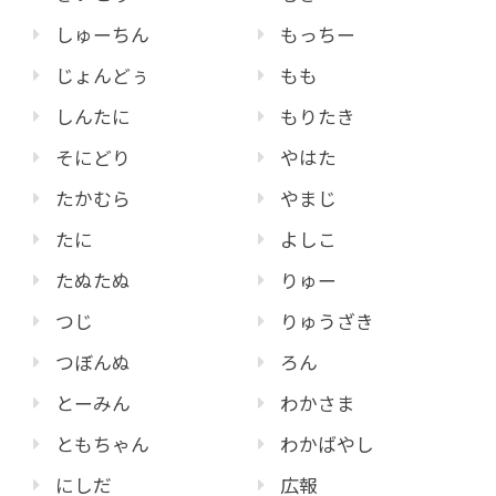
しゅーちん
もっちー
じょんどぅ
もも
しんたに
もりたき
そにどり
やはた
たかむら
やまじ
たに
よしこ
たぬたぬ
りゅー
つじ
りゅうざき
つぼんぬ
ろん
とーみん
わかさま
ともちゃん
わかばやし
にしだ
広報