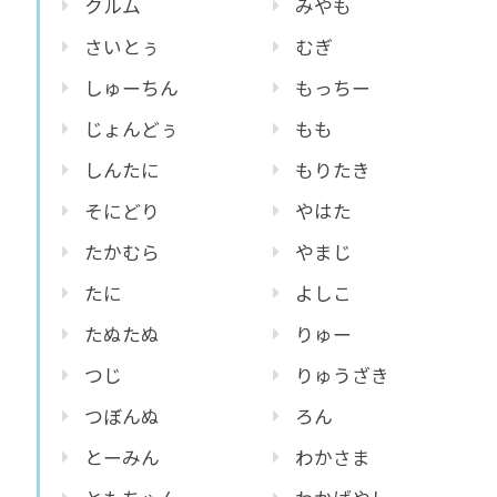
クルム
みやも
さいとぅ
むぎ
しゅーちん
もっちー
じょんどぅ
もも
しんたに
もりたき
そにどり
やはた
たかむら
やまじ
たに
よしこ
たぬたぬ
りゅー
つじ
りゅうざき
つぼんぬ
ろん
とーみん
わかさま