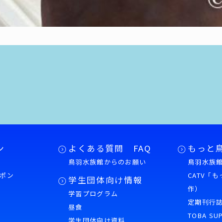
ン
よくある質問 FAQ
もっと
鳥羽水族館からのお願い
鳥羽水族館
ポン
CATV「
学生団体向け情報
作）
学習プログラム
様
定期刊行
昼食
TOBA SU
学生団体向け資料