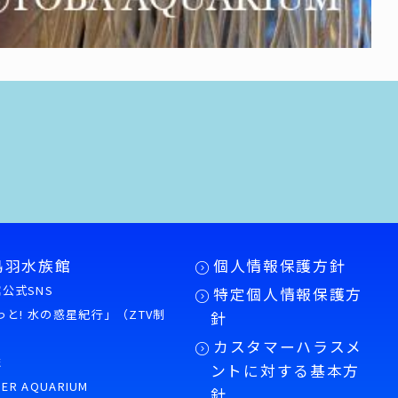
鳥羽水族館
個人情報保護方針
公式SNS
特定個人情報保護方
もっと! 水の惑星紀行」（ZTV制
針
カスタマーハラスメ
誌
ントに対する基本方
PER AQUARIUM
針