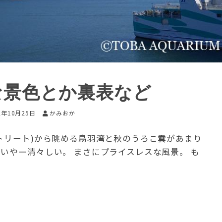
な景色とか裏表など
2年10月25日
かみおか
トリート)から眺める鳥羽湾と秋のうろこ雲があまり
いやー清々しい。 まさにプライスレスな風景。 も