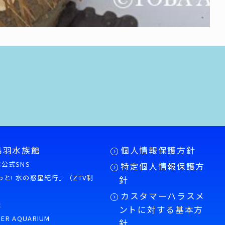
鳥羽水族館
個人情報保護方針
公式SNS
特定個人情報保護方
もっと! 水の惑星紀行」（ZTV制
針
カスタマーハラスメ
誌
ントに対する基本方
PER AQUARIUM
針