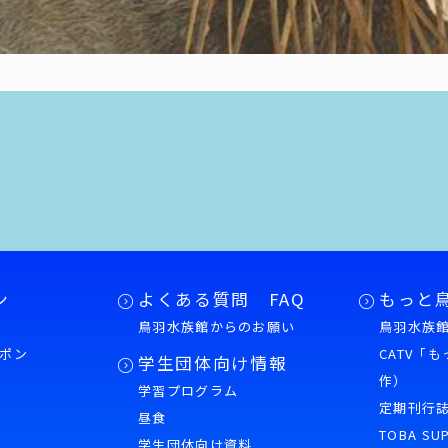
ン
よくある質問 FAQ
もっと
鳥羽水族館からのお願い
鳥羽水族館
ポン
CATV「
学生団体向け情報
作）
学習プログラム
様
定期刊行
昼食
TOBA SU
学生団体向け資料