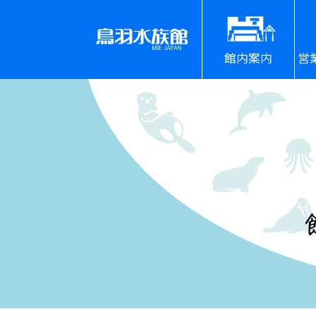
館内案内
営