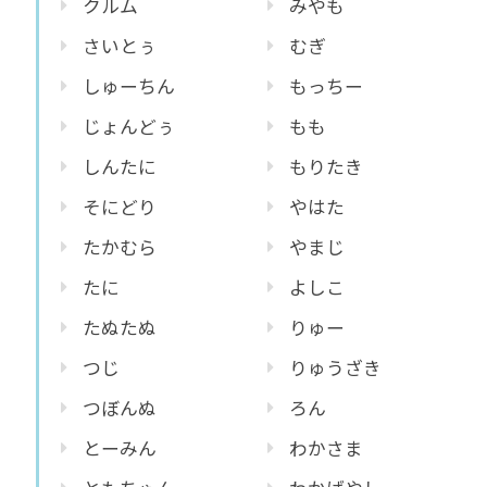
クルム
みやも
さいとぅ
むぎ
しゅーちん
もっちー
じょんどぅ
もも
しんたに
もりたき
そにどり
やはた
たかむら
やまじ
たに
よしこ
たぬたぬ
りゅー
つじ
りゅうざき
つぼんぬ
ろん
とーみん
わかさま