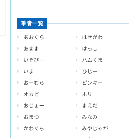
筆者一覧
あおくら
はせがわ
あまま
はっし
いそぴー
ハムくま
いま
ひじー
おーむら
ピンキー
オカピ
ホリ
おじょー
まえだ
おまつ
みなみ
かわぐち
みやじゃが