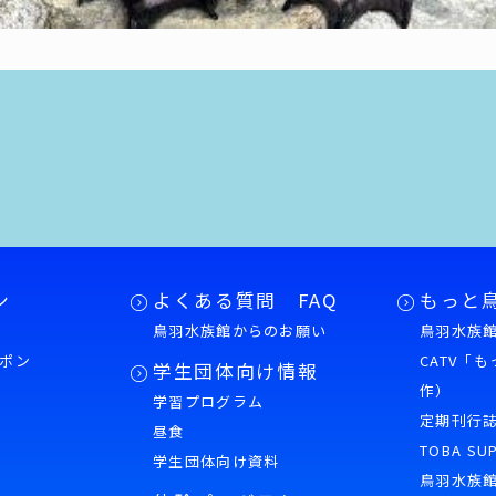
ン
よくある質問 FAQ
もっと
鳥羽水族館からのお願い
鳥羽水族館
ポン
CATV「
学生団体向け情報
作）
学習プログラム
様
定期刊行
昼食
TOBA SU
学生団体向け資料
鳥羽水族