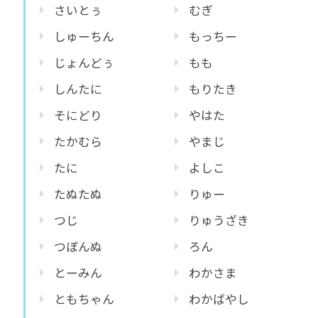
さいとぅ
むぎ
しゅーちん
もっちー
じょんどぅ
もも
しんたに
もりたき
そにどり
やはた
たかむら
やまじ
たに
よしこ
たぬたぬ
りゅー
つじ
りゅうざき
つぼんぬ
ろん
とーみん
わかさま
ともちゃん
わかばやし