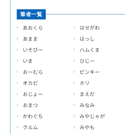
筆者一覧
あおくら
はせがわ
あまま
はっし
いそぴー
ハムくま
いま
ひじー
おーむら
ピンキー
オカピ
ホリ
おじょー
まえだ
おまつ
みなみ
かわぐち
みやじゃが
クルム
みやも