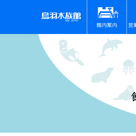
館内案内
営