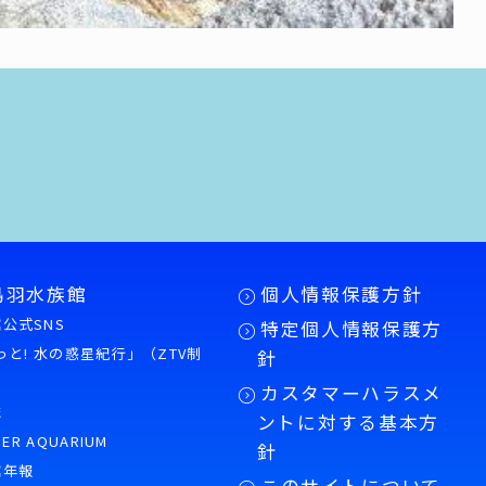
鳥羽水族館
個人情報保護方針
公式SNS
特定個人情報保護方
もっと! 水の惑星紀行」（ZTV制
針
カスタマーハラスメ
誌
ントに対する基本方
PER AQUARIUM
針
館年報