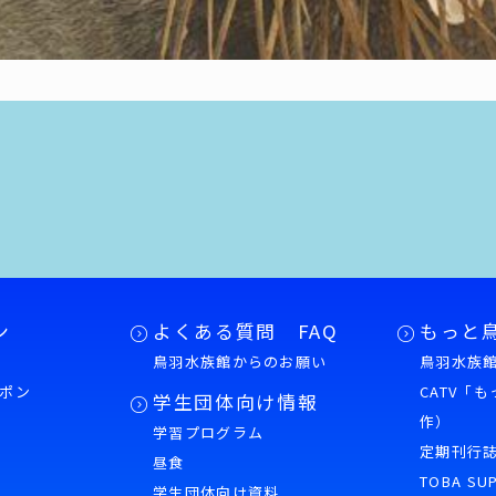
ン
よくある質問 FAQ
もっと
鳥羽水族館からのお願い
鳥羽水族館
ポン
CATV「
学生団体向け情報
作）
学習プログラム
様
定期刊行
昼食
TOBA SU
学生団体向け資料