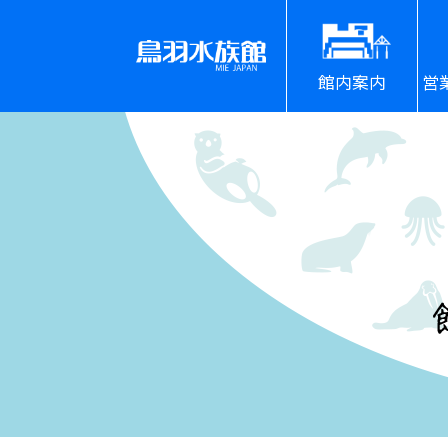
館内案内
営