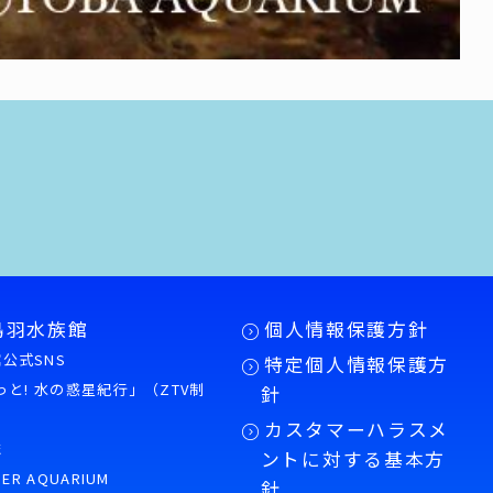
鳥羽水族館
個人情報保護方針
公式SNS
特定個人情報保護方
もっと! 水の惑星紀行」（ZTV制
針
カスタマーハラスメ
誌
ントに対する基本方
PER AQUARIUM
針