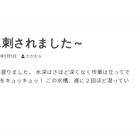
に刺されました～
6年5月5日
たかむら
に潜りました。 水深はさほど深くなく作業は立ってで
スをキュッキュッ！ この水槽、週に２回ほど潜ってい