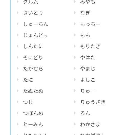
クルム
みやも
さいとぅ
むぎ
しゅーちん
もっちー
じょんどぅ
もも
しんたに
もりたき
そにどり
やはた
たかむら
やまじ
たに
よしこ
たぬたぬ
りゅー
つじ
りゅうざき
つぼんぬ
ろん
とーみん
わかさま