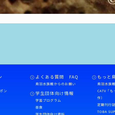
ン
よくある質問 FAQ
もっと
鳥羽水族館からのお願い
鳥羽水族館
ポン
CATV「
学生団体向け情報
作）
学習プログラム
様
定期刊行
昼食
TOBA SU
学生団体向け資料