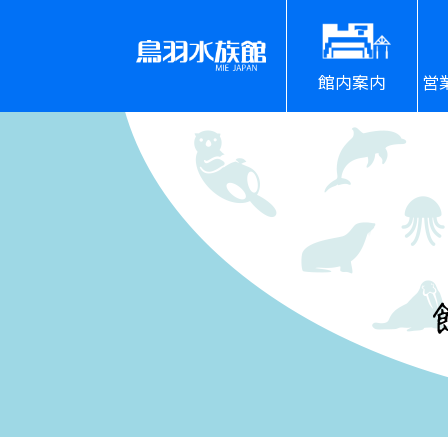
館内案内
営