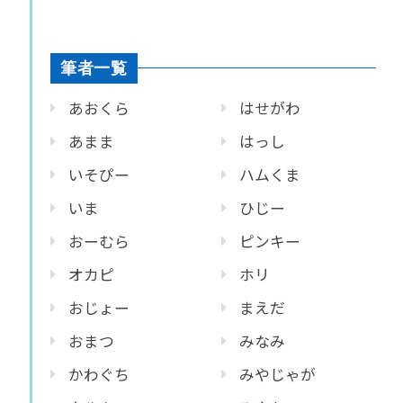
筆者一覧
あおくら
はせがわ
あまま
はっし
いそぴー
ハムくま
いま
ひじー
おーむら
ピンキー
オカピ
ホリ
おじょー
まえだ
おまつ
みなみ
かわぐち
みやじゃが