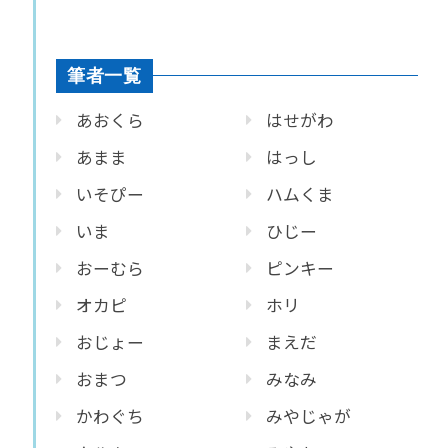
筆者一覧
あおくら
はせがわ
あまま
はっし
いそぴー
ハムくま
いま
ひじー
おーむら
ピンキー
オカピ
ホリ
おじょー
まえだ
おまつ
みなみ
かわぐち
みやじゃが