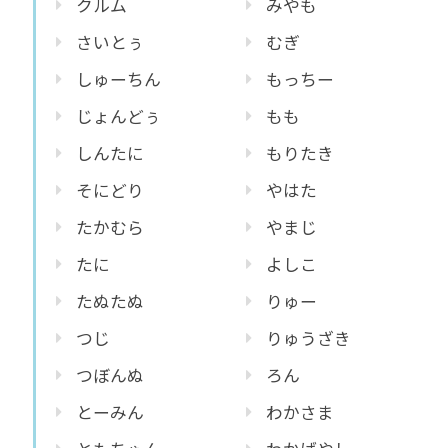
クルム
みやも
さいとぅ
むぎ
しゅーちん
もっちー
じょんどぅ
もも
しんたに
もりたき
そにどり
やはた
たかむら
やまじ
たに
よしこ
たぬたぬ
りゅー
つじ
りゅうざき
つぼんぬ
ろん
とーみん
わかさま