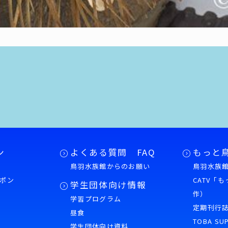
ン
よくある質問 FAQ
もっと
鳥羽水族館からのお願い
鳥羽水族館
ポン
CATV「
学生団体向け情報
作）
学習プログラム
様
定期刊行
昼食
TOBA SU
学生団体向け資料