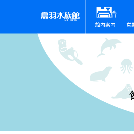
館内案内
営