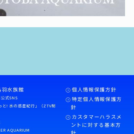
鳥羽水族館
個人情報保護方針
公式SNS
特定個人情報保護方
もっと! 水の惑星紀行」（ZTV制
針
カスタマーハラスメ
誌
ントに対する基本方
PER AQUARIUM
針