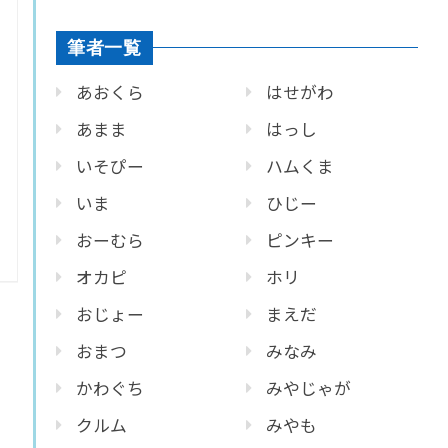
筆者一覧
あおくら
はせがわ
あまま
はっし
いそぴー
ハムくま
いま
ひじー
おーむら
ピンキー
オカピ
ホリ
おじょー
まえだ
おまつ
みなみ
かわぐち
みやじゃが
クルム
みやも