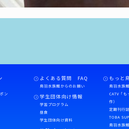
ン
よくある質問 FAQ
もっと
鳥羽水族館からのお願い
鳥羽水族館
ポン
CATV「
学生団体向け情報
作）
学習プログラム
様
定期刊行
昼食
TOBA SU
学生団体向け資料
鳥羽水族