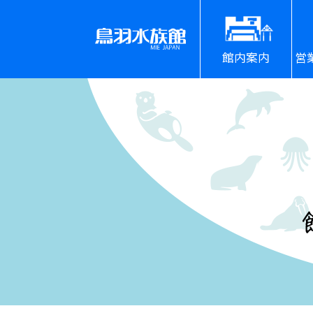
館内案内
営