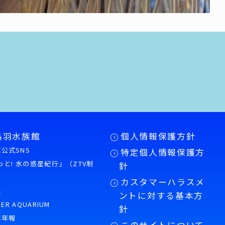
鳥羽水族館
個人情報保護方針
公式SNS
特定個人情報保護方
もっと! 水の惑星紀行」（ZTV制
針
カスタマーハラスメ
誌
ントに対する基本方
PER AQUARIUM
針
館年報