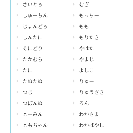
さいとぅ
むぎ
しゅーちん
もっちー
じょんどぅ
もも
しんたに
もりたき
そにどり
やはた
たかむら
やまじ
たに
よしこ
たぬたぬ
りゅー
つじ
りゅうざき
つぼんぬ
ろん
とーみん
わかさま
ともちゃん
わかばやし