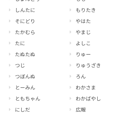
しんたに
もりたき
そにどり
やはた
たかむら
やまじ
たに
よしこ
たぬたぬ
りゅー
つじ
りゅうざき
つぼんぬ
ろん
とーみん
わかさま
ともちゃん
わかばやし
にしだ
広報