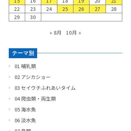
15
16
17
18
19
20
21
22
23
24
25
26
27
28
29
30
« 8月
10月 »
テーマ別
01 哺乳類
02 アシカショー
03 セイウチふれあいタイム
04 爬虫類・両生類
05 海水魚
06 淡水魚
07 鳥類