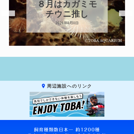
ミモ
新発売！いちこ
し
キーホルダー
2026年8月8日
周辺施設へのリンク