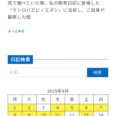
究で調べていた際、私の飼育日記に登場した
「ウシロバエビノエボシ」に注目し、ご自身が
観察した個
日記検索
2025年9月
月
火
水
木
金
土
日
1
2
3
4
5
6
7
8
9
10
11
12
13
14