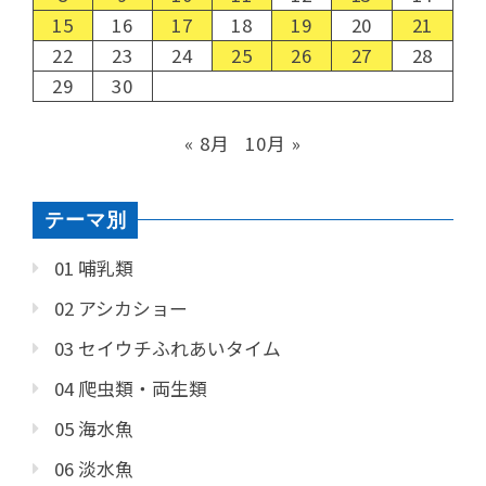
15
16
17
18
19
20
21
22
23
24
25
26
27
28
29
30
« 8月
10月 »
テーマ別
01 哺乳類
02 アシカショー
03 セイウチふれあいタイム
04 爬虫類・両生類
05 海水魚
06 淡水魚