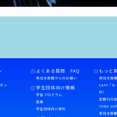
ン
よくある質問 FAQ
もっと
鳥羽水族館からのお願い
鳥羽水族館
ポン
CATV「
学生団体向け情報
作）
学習プログラム
様
定期刊行
昼食
TOBA SU
学生団体向け資料
鳥羽水族