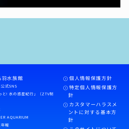
鳥羽水族館
個人情報保護方針
公式SNS
特定個人情報保護方
もっと! 水の惑星紀行」（ZTV制
針
カスタマーハラスメ
誌
ントに対する基本方
PER AQUARIUM
針
館年報