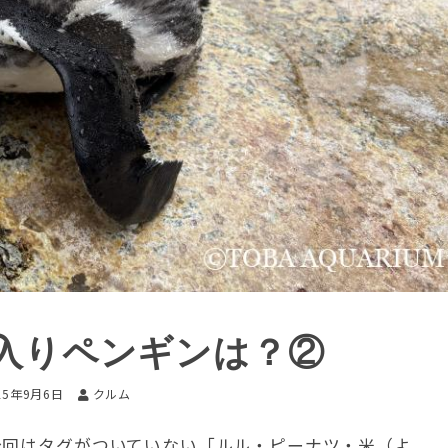
入りペンギンは？②
25年9月6日
クルム
今回はタグがついていない「ルル・ピーナツ・米（よ