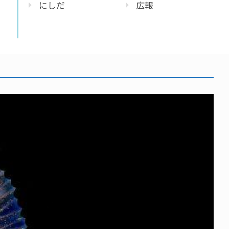
にしだ
広報