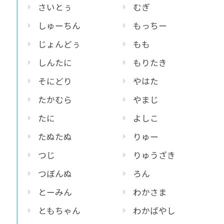
さいとぅ
むぎ
しゅーちん
もっちー
じょんどぅ
もも
しんたに
もりたき
そにどり
やはた
たかむら
やまじ
たに
よしこ
たぬたぬ
りゅー
つじ
りゅうざき
つぼんぬ
ろん
とーみん
わかさま
ともちゃん
わかばやし