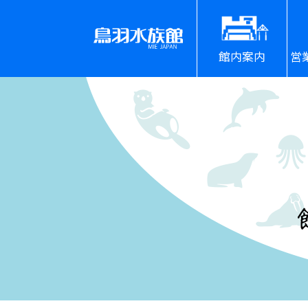
館内案内
営