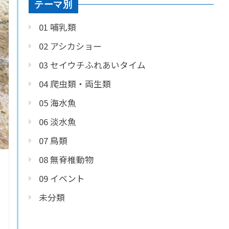
テーマ別
01 哺乳類
02 アシカショー
03 セイウチふれあいタイム
04 爬虫類・両生類
05 海水魚
06 淡水魚
07 鳥類
08 無脊椎動物
09 イベント
未分類