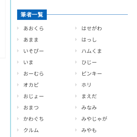
筆者一覧
あおくら
はせがわ
あまま
はっし
いそぴー
ハムくま
いま
ひじー
おーむら
ピンキー
オカピ
ホリ
おじょー
まえだ
おまつ
みなみ
かわぐち
みやじゃが
クルム
みやも