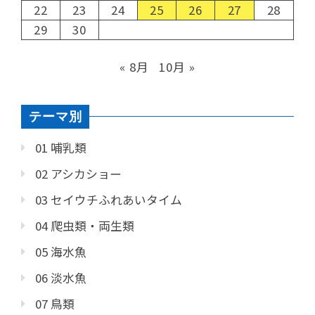
22
23
24
25
26
27
28
29
30
« 8月
10月 »
テーマ別
01 哺乳類
02 アシカショー
03 セイウチふれあいタイム
04 爬虫類・両生類
05 海水魚
06 淡水魚
07 鳥類