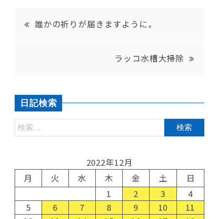
誰かの祈りが届きますように。
ラッコ水槽大掃除
日記検索
2022年12月
月
火
水
木
金
土
日
1
2
3
4
5
6
7
8
9
10
11