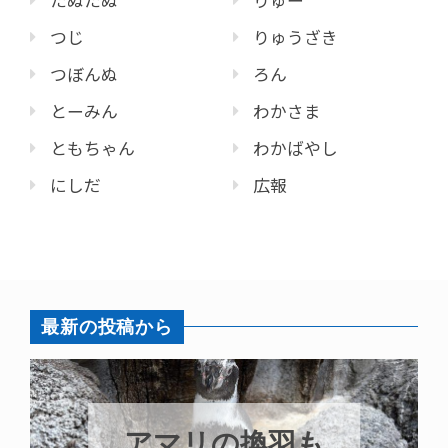
たぬたぬ
りゅー
つじ
りゅうざき
つぼんぬ
ろん
とーみん
わかさま
ともちゃん
わかばやし
にしだ
広報
最新の投稿から
トビウオ幼魚展