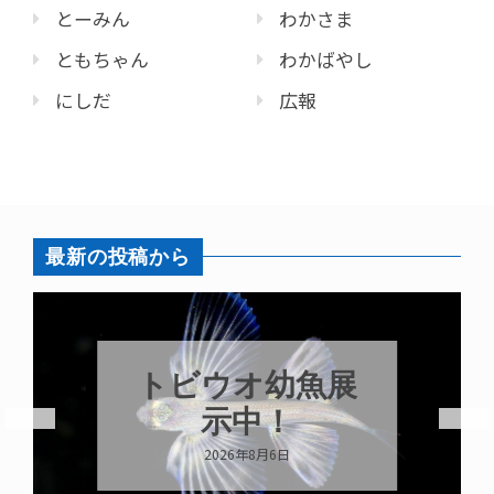
とーみん
わかさま
ともちゃん
わかばやし
にしだ
広報
最新の投稿から
トビウオ幼魚展
示中！
2026年8月6日