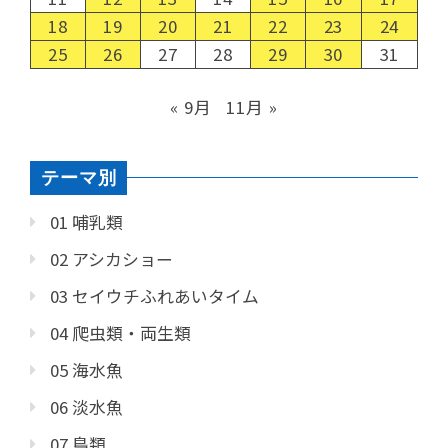
18
19
20
21
22
23
24
25
26
27
28
29
30
31
« 9月
11月 »
テーマ別
01 哺乳類
02 アシカショー
03 セイウチふれあいタイム
04 爬虫類・両生類
05 海水魚
06 淡水魚
07 鳥類