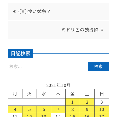
◯◯食い競争？
ミドリ色の独占欲
日記検索
2021年10月
月
火
水
木
金
土
日
1
2
3
4
5
6
7
8
9
10
11
12
13
14
15
16
17