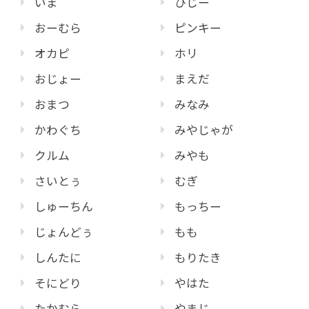
いま
ひじー
おーむら
ピンキー
オカピ
ホリ
おじょー
まえだ
おまつ
みなみ
かわぐち
みやじゃが
クルム
みやも
さいとぅ
むぎ
しゅーちん
もっちー
じょんどぅ
もも
しんたに
もりたき
そにどり
やはた
たかむら
やまじ