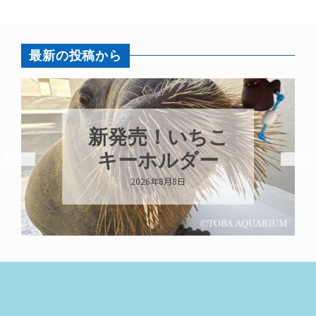
最新の投稿から
パラオオウム
ちこ
ガイが交接して
ー
います
2026年8月7日