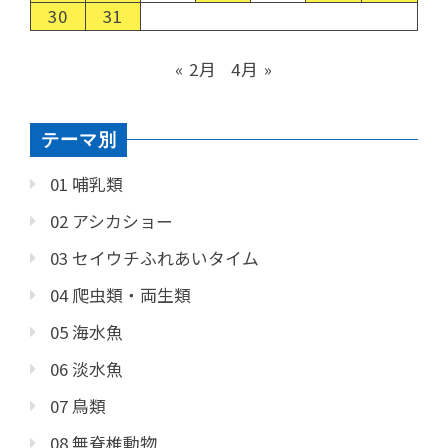
30
31
« 2月
4月 »
テーマ別
01 哺乳類
02 アシカショー
03 セイウチふれあいタイム
04 爬虫類・両生類
05 海水魚
06 淡水魚
07 鳥類
08 無脊椎動物