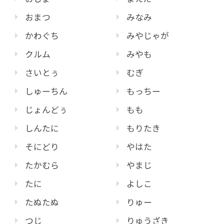
おまつ
みなみ
かわぐち
みやじゃが
クルム
みやも
さいとぅ
むぎ
しゅーちん
もっちー
じょんどぅ
もも
しんたに
もりたき
そにどり
やはた
たかむら
やまじ
たに
よしこ
たぬたぬ
りゅー
つじ
りゅうざき