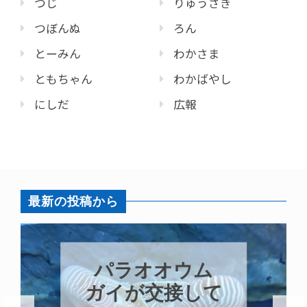
つじ
りゅうざき
つぼんぬ
ろん
とーみん
わかさま
ともちゃん
わかばやし
にしだ
広報
最新の投稿から
パラオオウム
ガイが交接して