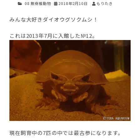
08 無脊椎動物
2018年2月10日
もりたき
みんな大好きダイオウグソクムシ！
これは2013年7月に入館した№12。
現在飼育中の7匹の中では最古参になります。