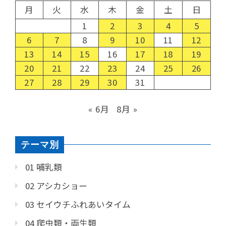
月
火
水
木
金
土
日
1
2
3
4
5
6
7
8
9
10
11
12
13
14
15
16
17
18
19
20
21
22
23
24
25
26
27
28
29
30
31
« 6月
8月 »
テーマ別
01 哺乳類
02 アシカショー
03 セイウチふれあいタイム
04 爬虫類・両生類