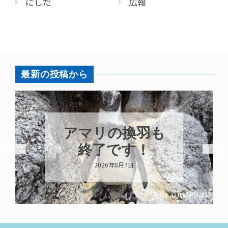
にしだ
広報
最新の投稿から
トビウオ幼魚展
示中！
2026年8月6日