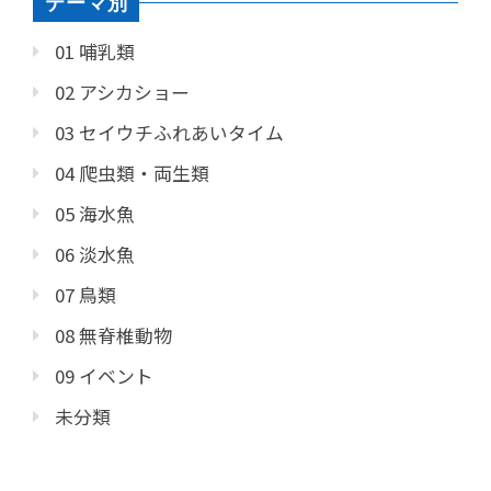
テーマ別
01 哺乳類
02 アシカショー
03 セイウチふれあいタイム
04 爬虫類・両生類
05 海水魚
06 淡水魚
07 鳥類
08 無脊椎動物
09 イベント
未分類