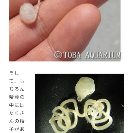
そし
て、も
ちろん
精莢の
中には
たくさ
んの精
子があ