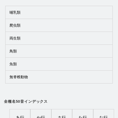
哺乳類
爬虫類
両生類
鳥類
魚類
無脊椎動物
全種名50音インデックス
あ行
か行
さ行
た行
な行