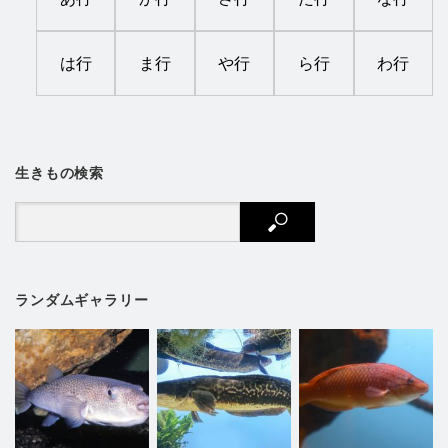
は行
ま行
や行
ら行
わ行
生きもの検索
ランダムギャラリー