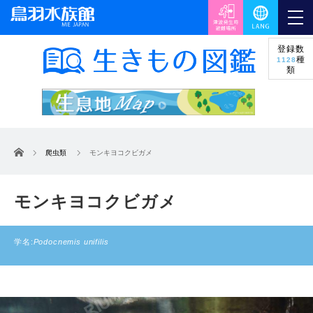
登録数
種
1128
類
ホーム
爬虫類
モンキヨコクビガメ
モンキヨコクビガメ
学名:
Podocnemis unifilis