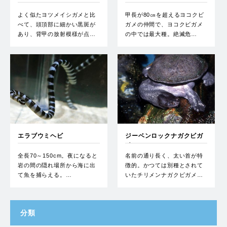
よく似たヨツメイシガメと比
甲長が80㎝を超えるヨコクビ
べて、頭頂部に細かい黒斑が
ガメの仲間で、ヨコクビガメ
あり、背甲の放射模様が点…
の中では最大種。絶滅危…
エラブウミヘビ
ジーベンロックナガクビガ
メ
全長70～150cm。夜になると
名前の通り長く、太い首が特
岩の間の隠れ場所から海に出
徴的。かつては別種とされて
て魚を捕らえる。…
いたチリメンナガクビガメ…
分類