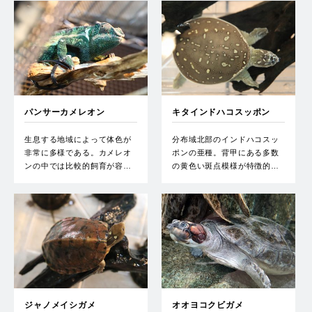
パンサーカメレオン
キタインドハコスッポン
生息する地域によって体色が
分布域北部のインドハコスッ
非常に多様である。カメレオ
ポンの亜種。背甲にある多数
ンの中では比較的飼育が容…
の黄色い斑点模様が特徴的…
ジャノメイシガメ
オオヨコクビガメ