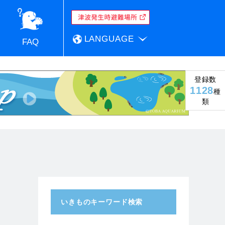
LANGUAGE
FAQ
登録数
1128
種
類
いきものキーワード検索