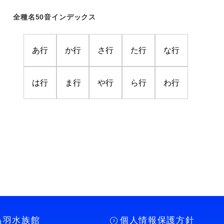
全種名50音インデックス
あ行
か行
さ行
た行
な行
は行
ま行
や行
ら行
わ行
鳥羽水族館
個人情報保護方針