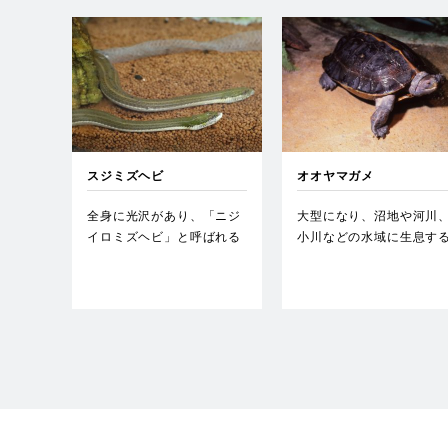
スジミズヘビ
オオヤマガメ
全身に光沢があり、「ニジ
大型になり、沼地や河川
イロミズヘビ」と呼ばれる
小川などの水域に生息す
こともある。胎生で1回に
が泳ぎはあまり上手くな
十数…
い。植…