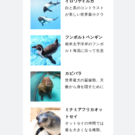
イロワケイルカ
白と黒のコントラスト
が美しい世界最小クラ
スのイルカ。胸鰭前縁
にギザギザした小突
起…
フンボルトペンギン
南米太平洋岸のフンボ
ルト海流に沿って生息
することからこの名が
ついた。胸に黒い帯
が…
カピバラ
世界最大の齧歯類。天
敵から身を隠すために
水中に5分以上潜るこ
とができ、顔を出す
の…
ミナミアフリカオッ
トセイ
オットセイの仲間では
最も大きくなる種類。