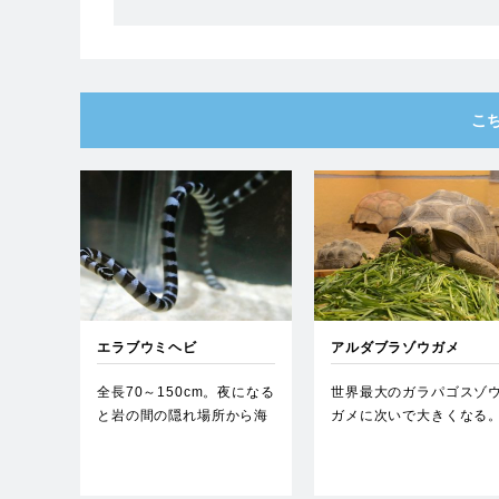
こ
エラブウミヘビ
アルダブラゾウガメ
全長70～150cm。夜になる
世界最大のガラパゴスゾ
と岩の間の隠れ場所から海
ガメに次いで大きくなる
に出て魚を捕らえる。…
他のリクガメと比べても
が長…