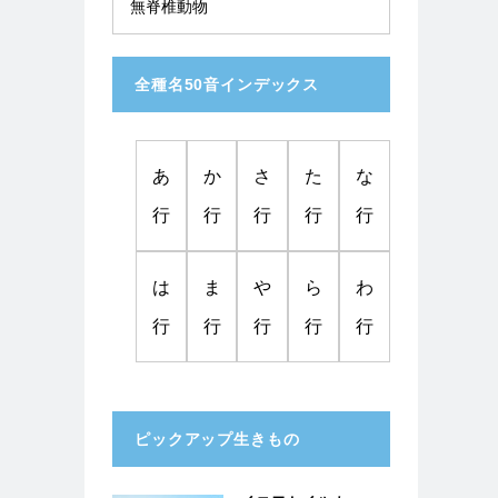
無脊椎動物
全種名50音インデックス
あ
か
さ
た
な
行
行
行
行
行
は
ま
や
ら
わ
行
行
行
行
行
ピックアップ生きもの