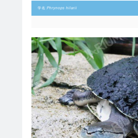
学名:
Phrynops hilarii