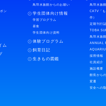
鳥羽水族館からのお願い
鳥羽水族館
ーポン
CATV「
学生団体向け情報
作）
学習プログラム
様
定期刊行
昼食
TOBA SU
学生団体向け資料
鳥羽水族
体験プログラム
ANNUAL 
イム
AQUARI
飼育日記
プ
採用情報
生きもの図鑑
社員紹介
施設概要
館長から
変遷
安全への