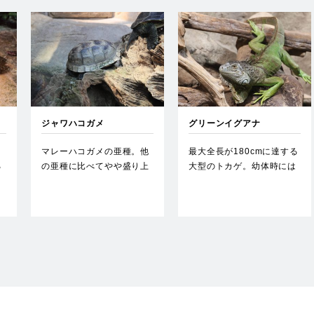
ジャワハコガメ
グリーンイグアナ
、
マレーハコガメの亜種。他
最大全長が180cmに達する
る
の亜種に比べてやや盛り上
大型のトカゲ。幼体時には
がった甲羅をもつ。…
昆虫を食べることもある
が…