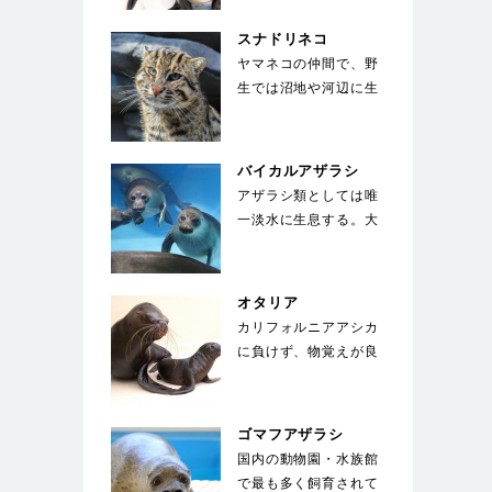
体を覆う剛毛の下には
綿毛のような下毛が
スナドリネコ
密…
ヤマネコの仲間で、野
生では沼地や河辺に生
息している。前足の指
の間には、水かきの
様…
バイカルアザラシ
アザラシ類としては唯
一淡水に生息する。大
きな目が特徴で、生ま
れた子供は全身が白
い…
オタリア
カリフォルニアアシカ
に負けず、物覚えが良
い。体は水中を泳ぐの
に適した流線形。体
色…
ゴマフアザラシ
国内の動物園・水族館
で最も多く飼育されて