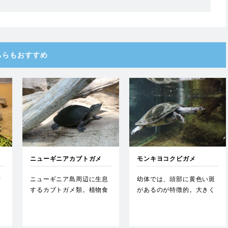
ちらもおすすめ
ニューギニアカブトガメ
モンキヨコクビガメ
ウ
ニューギニア島周辺に生息
幼体では、頭部に黄色い斑
。
するカブトガメ類。植物食
があるのが特徴的。大きく
首
が強く、鳥羽水族館でもバ
なるにつれて消えていく
ナナ…
が、オ…