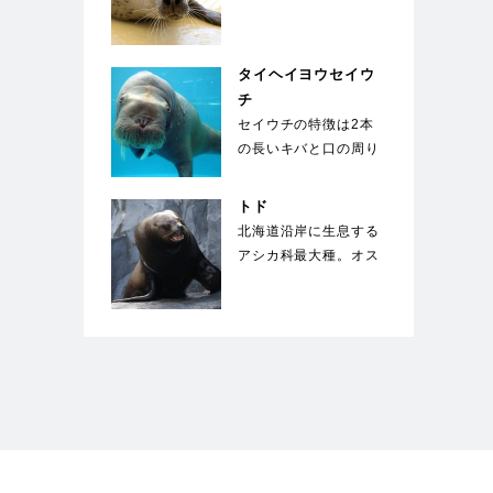
いる種類のアザラシ。
体は薄い灰色で、多
数…
タイヘイヨウセイウ
チ
セイウチの特徴は2本
の長いキバと口の周り
の400～500本のヒ
ゲ。キバは上顎の犬…
トド
北海道沿岸に生息する
アシカ科最大種。オス
は体長3m、体重1000
㎏にも成長する。…