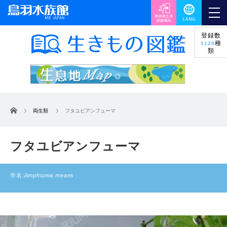
登録数
種
1128
類
ホーム
両生類
フタユビアンフューマ
フタユビアンフューマ
学名:
Amphiuma means