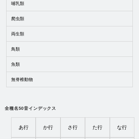
哺乳類
爬虫類
両生類
鳥類
魚類
無脊椎動物
全種名50音インデックス
あ行
か行
さ行
た行
な行