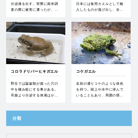
分泌液を出す。実際に南米調
日本には食用カエルとして輸
査の際に被害に遭ったが、…
入したものが逃げ出し、全…
コロラドリバーヒキガエル
コケガエル
野生では齧歯類が掘った穴の
名前の通りコケのような体色
中を棲み処にする事がある。
を持つ。樹上や水中に潜んで
耳腺より分泌する体液はか…
いることもあり、周囲の環…
分類