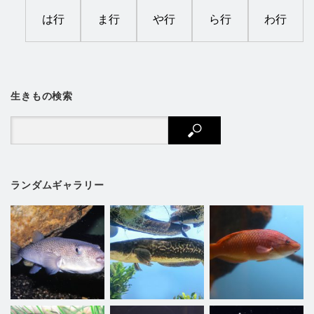
は行
ま行
や行
ら行
わ行
生きもの検索
ランダムギャラリー