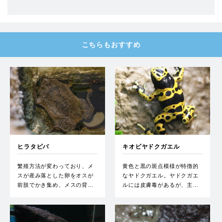
こちらもおすすめ
ヒラタピパ
キオビヤドクガエル
繁殖方法が変わっており、メ
黄色と黒の斑点模様が特徴的
スが産み落とした卵をオスが
なヤドクガエル。ヤドクガエ
前肢でかき集め、メスの背…
ルには皮膚毒があるが、主…