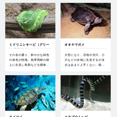
ミドリニシキヘビ（グリー
オオヤマガメ
ンパイソン）
その名の通り、鮮やかな緑色
大型になり、沼地や河川、小
の体色が特徴。熱帯雨林の樹
川などの水域に生息するが泳
上に生息し鳥類などを捕食…
ぎはあまり上手くない。植…