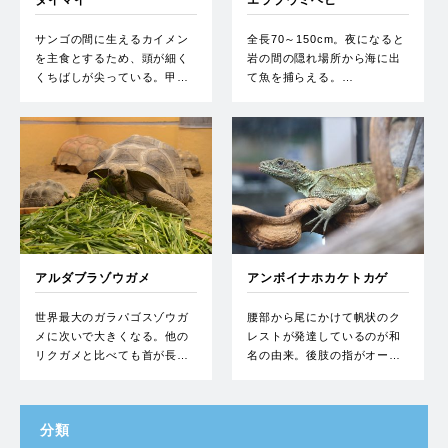
タイマイ
エラブウミヘビ
サンゴの間に生えるカイメン
全長70～150cm。夜になると
を主食とするため、頭が細く
岩の間の隠れ場所から海に出
くちばしが尖っている。甲…
て魚を捕らえる。…
アルダブラゾウガメ
アンボイナホカケトカゲ
世界最大のガラパゴスゾウガ
腰部から尾にかけて帆状のク
メに次いで大きくなる。他の
レストが発達しているのが和
リクガメと比べても首が長…
名の由来。後肢の指がオー…
分類