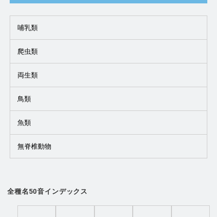
哺乳類
爬虫類
両生類
鳥類
魚類
無脊椎動物
全種名50音インデックス