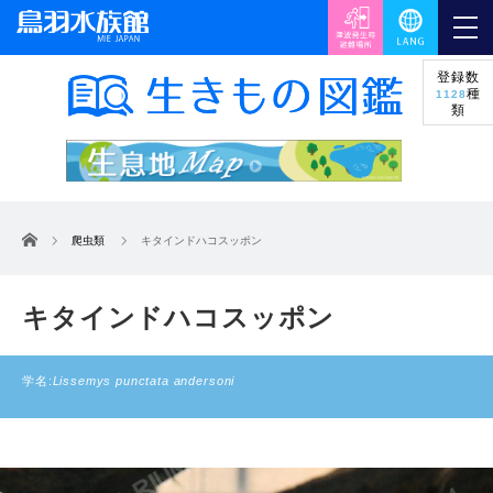
登録数
種
1128
類
ホーム
爬虫類
キタインドハコスッポン
キタインドハコスッポン
学名:
Lissemys punctata andersoni