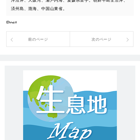
洋沿岸、大阪湾、瀬戸内海、愛媛県室手。朝鮮半島全沿岸、
済州島、渤海、中国山東省。
Post
前のページ
次のページ