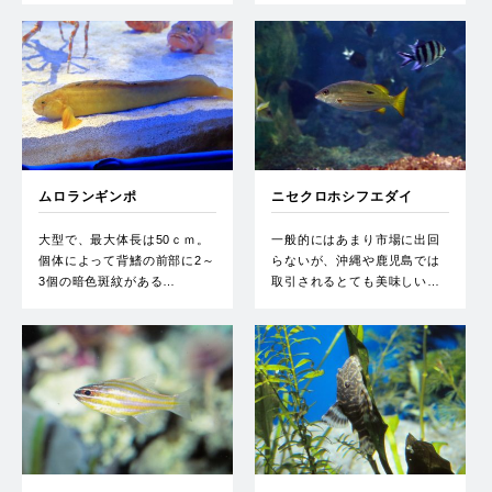
ムロランギンポ
ニセクロホシフエダイ
大型で、最大体長は50ｃｍ。
一般的にはあまり市場に出回
個体によって背鰭の前部に2～
らないが、沖縄や鹿児島では
3個の暗色斑紋がある…
取引されるとても美味しい…