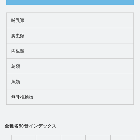
哺乳類
爬虫類
両生類
鳥類
魚類
無脊椎動物
全種名50音インデックス