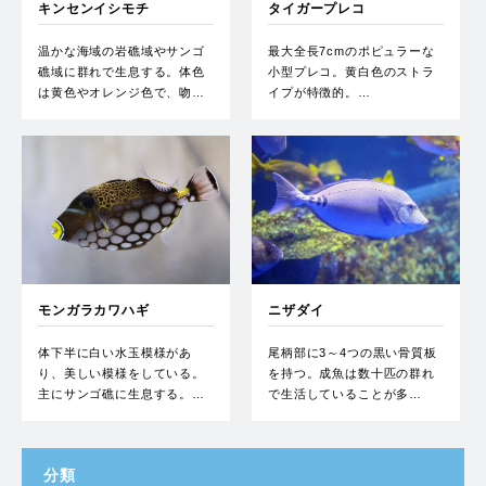
キンセンイシモチ
タイガープレコ
温かな海域の岩礁域やサンゴ
最大全長7cmのポピュラーな
礁域に群れで生息する。体色
小型プレコ。黄白色のストラ
は黄色やオレンジ色で、吻…
イプが特徴的。…
モンガラカワハギ
ニザダイ
体下半に白い水玉模様があ
尾柄部に3～4つの黒い骨質板
り、美しい模様をしている。
を持つ。成魚は数十匹の群れ
主にサンゴ礁に生息する。…
で生活していることが多…
分類