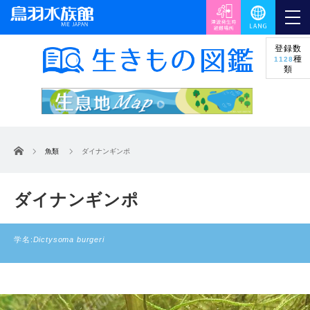
登録数
種
1128
類
ホーム
魚類
ダイナンギンポ
ダイナンギンポ
学名:
Dictysoma burgeri