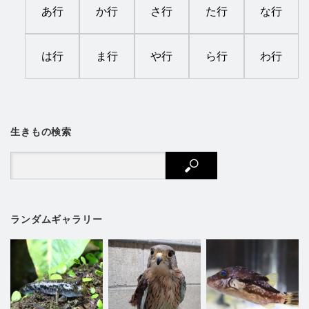
あ行
か行
さ行
た行
な行
は行
ま行
や行
ら行
わ行
生きもの検索
ランダムギャラリー