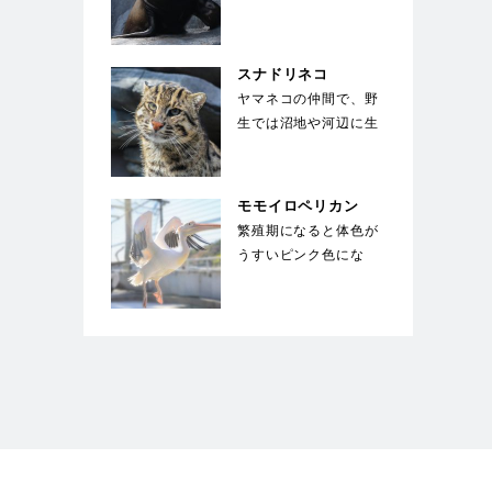
は体長3m、体重1000
㎏にも成長する。…
スナドリネコ
ヤマネコの仲間で、野
生では沼地や河辺に生
息している。前足の指
の間には、水かきの
様…
モモイロペリカン
繁殖期になると体色が
うすいピンク色にな
る。ペリカンの中では
大型種で翼を広げると
2…