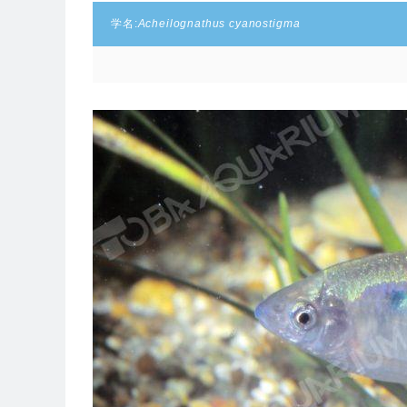
学名:
Acheilognathus cyanostigma