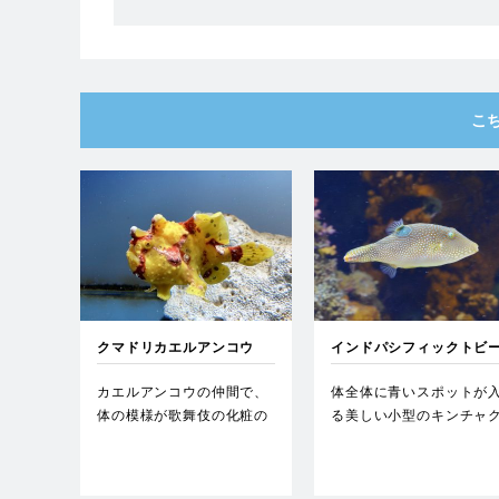
こ
クマドリカエルアンコウ
インドパシフィックトビ
カエルアンコウの仲間で、
体全体に青いスポットが
体の模様が歌舞伎の化粧の
る美しい小型のキンチャ
「隈取」に似ていることか
フグ。…
ら名…