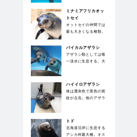
の400～500本のヒ
ゲ。キバは上顎の犬…
ミナミアフリカオッ
トセイ
オットセイの仲間では
最も大きくなる種類。
体を覆う剛毛の下には
綿毛のような下毛が
バイカルアザラシ
密…
アザラシ類としては唯
一淡水に生息する。大
きな目が特徴で、生ま
れた子供は全身が白
い…
ハイイロアザラシ
体は濃灰色で黒色の斑
紋が点在。他のアザラ
シとは違い、馬のよう
な長い顔が特徴的。
国…
トド
北海道沿岸に生息する
アシカ科最大種。オス