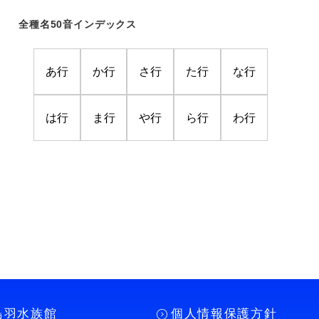
全種名50音インデックス
あ行
か行
さ行
た行
な行
は行
ま行
や行
ら行
わ行
鳥羽水族館
個人情報保護方針