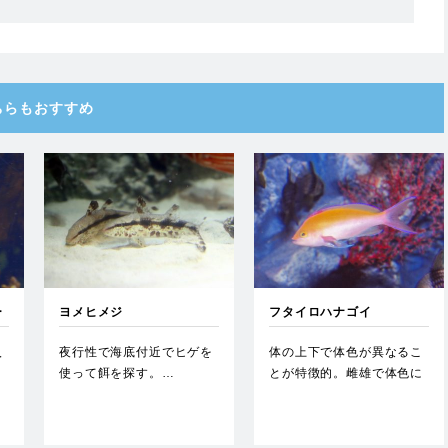
ちらもおすすめ
ー
ヨメヒメジ
フタイロハナゴイ
入
夜行性で海底付近でヒゲを
体の上下で体色が異なるこ
ク
使って餌を探す。…
とが特徴的。雌雄で体色に
さほど変化はないが、雄は
背鰭…