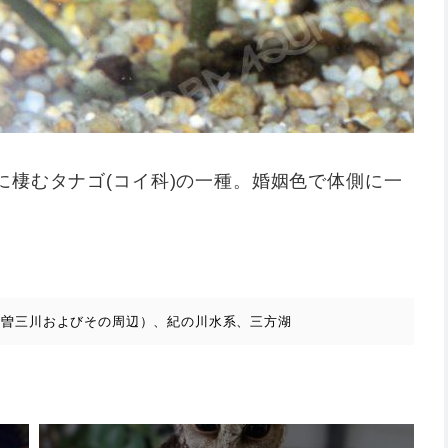
に棲むタナゴ(コイ科)の一種。婚姻色で体側に一
木曽三川およびその周辺）、紀の川水系、三方湖