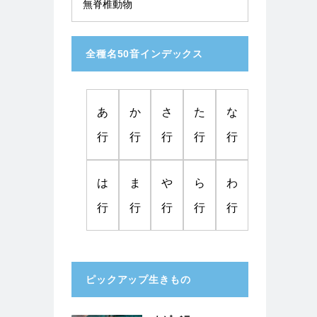
無脊椎動物
全種名50音インデックス
あ
か
さ
た
な
行
行
行
行
行
は
ま
や
ら
わ
行
行
行
行
行
ピックアップ生きもの