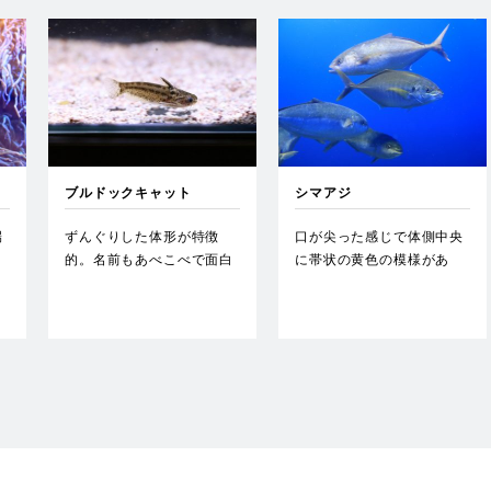
ブルドックキャット
シマアジ
端
ずんぐりした体形が特徴
口が尖った感じで体側中央
。
的。名前もあべこべで面白
に帯状の黄色の模様があ
に
い。…
る。…