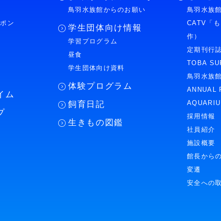
鳥羽水族館からのお願い
鳥羽水族館
ーポン
CATV「
学生団体向け情報
作）
学習プログラム
様
定期刊行
昼食
TOBA SU
学生団体向け資料
鳥羽水族
体験プログラム
ANNUAL 
イム
AQUARI
飼育日記
プ
採用情報
生きもの図鑑
社員紹介
施設概要
館長から
変遷
安全への