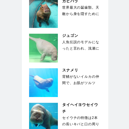
カピバラ
世界最大の齧歯類。天
敵から身を隠すために
水中に5分以上潜るこ
とができ、顔を出す
の…
ジュゴン
人魚伝説のモデルにな
ったと言われ、浅瀬に
生える海草を餌にして
いる。世界中でも飼
育…
スナメリ
背鰭がないイルカの仲
間で、お肌がツルツ
ル。東京湾、名古屋
港、大阪湾にも生息す
る身…
タイヘイヨウセイウ
チ
セイウチの特徴は2本
の長いキバと口の周り