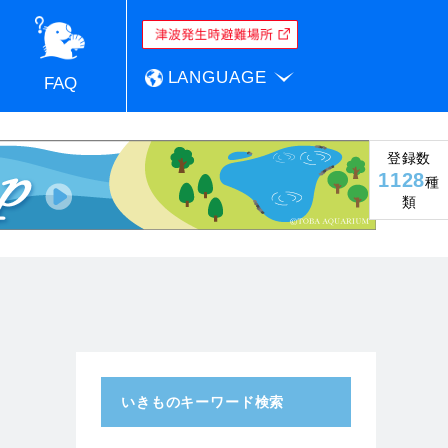
LANGUAGE
FAQ
登録数
1128
種
類
いきものキーワード検索