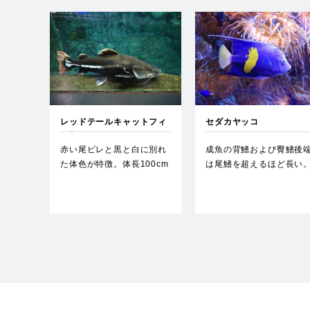
レッドテールキャットフィ
セダカヤッコ
ッシュ
赤い尾ビレと黒と白に別れ
成魚の背鰭および臀鰭後
た体色が特徴。体長100cm
は尾鰭を超えるほど長い
を超える大型のナマズ。…
体色はうすい青色で体側
大き…